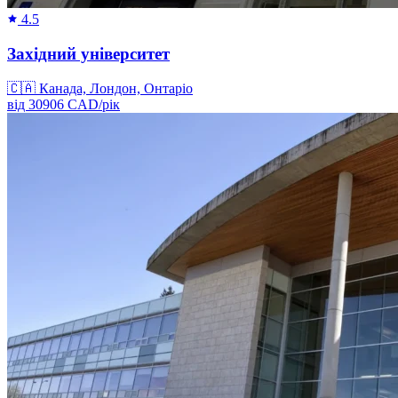
4.5
Західний університет
🇨🇦
Канада, Лондон, Онтаріо
від
30906
CAD/
рік