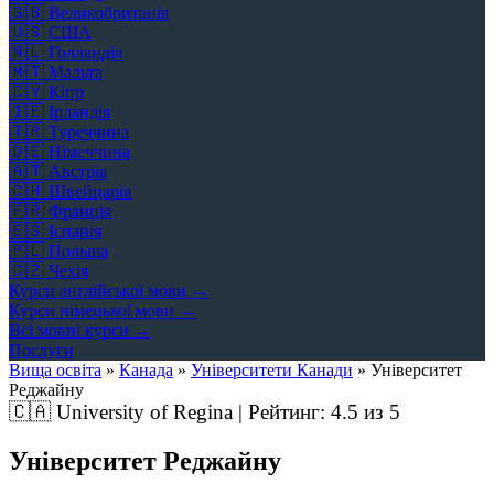
🇬🇧
Великобританія
🇺🇸
США
🇳🇱
Голландія
🇲🇹
Мальта
🇨🇾
Кіпр
🇮🇪
Ірландія
🇹🇷
Туреччина
🇩🇪
Німеччина
🇦🇹
Австрія
🇨🇭
Швейцарія
🇫🇷
Франція
🇪🇸
Іспанія
🇵🇱
Польща
🇨🇿
Чехія
Курси англійської мови →
Курси німецької мови →
Всі мовні курси →
Послуги
Вища освіта
»
Канада
»
Університети Канади
»
Університет
Реджайну
🇨🇦
University of Regina | Рейтинг:
4.5
из 5
Університет Реджайну