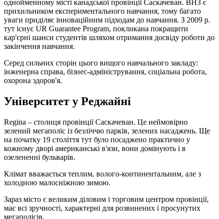
однойменному місті канадської провінції Саскачеван. ВНЗ є
прихильником експериментального навчання, тому багато
уваги приділяє інноваційним підходам до навчання. З 2009 р.
тут існує UR Guarantee Program, покликана покращити
кар'єрні шанси студентів шляхом отримання досвіду роботи до
закінчення навчання.
Серед сильних сторін цього вищого навчального закладу:
інженерна справа, бізнес-адміністрування, соціальна робота,
охорона здоров'я.
Університет у Реджайні
Regina – столиця провінції Саскачеван. Це неймовірно
зелений мегаполіс із безліччю парків, зелених насаджень. Ще
на початку 19 століття тут було посаджено практично у
кожному дворі американські в'язи, вони домінують і в
озелененні бульварів.
Клімат вважається теплим, волого-континентальним, але з
холодною малосніжною зимою.
Зараз місто є великим діловим і торговим центром провінції,
має всі зручності, характерні для розвинених і просунутих
мегаполісів.