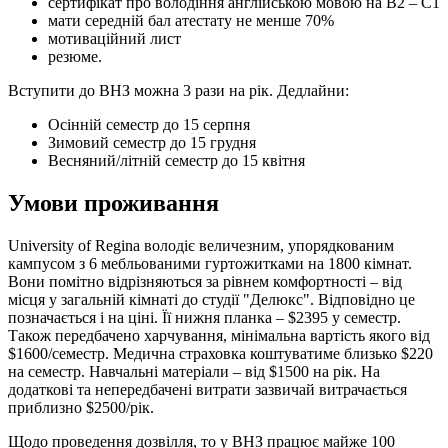
сертифікат про володіння англійською мовою на В2 – С1
мати середній бал атестату не менше 70%
мотиваційний лист
резюме.
Вступити до ВНЗ можна 3 рази на рік. Дедлайни:
Осінній семестр до 15 серпня
Зимовий семестр до 15 грудня
Весняний/літній семестр до 15 квітня
Умови проживання
University of Regina володіє величезним, упорядкованим
кампусом з 6 мебльованими гуртожитками на 1800 кімнат.
Вони помітно відрізняються за рівнем комфортності – від
місця у загальній кімнаті до студії "Делюкс". Відповідно це
позначається і на ціні. Її нижня планка – $2395 у семестр.
Також передбачено харчування, мінімальна вартість якого від
$1600/семестр. Медична страховка коштуватиме близько $220
на семестр. Навчальні матеріали – від $1500 на рік. На
додаткові та непередбачені витрати зазвичай витрачається
приблизно $2500/рік.
Щодо проведення дозвілля, то у ВНЗ працює майже 100