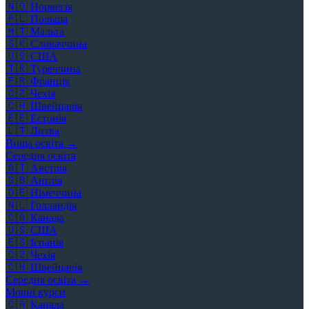
🇳🇴
Норвегія
🇵🇱
Польща
🇲🇹
Мальта
🇸🇰
Словаччина
🇺🇸
США
🇹🇷
Туреччина
🇫🇷
Франція
🇨🇿
Чехія
🇨🇭
Швейцарія
🇪🇪
Естонія
🇱🇹
Литва
Вища освіта →
Середня освіта
🇦🇹
Австрія
🇬🇧
Англія
🇩🇪
Німеччина
🇳🇱
Голландія
🇨🇦
Канада
🇺🇸
США
🇪🇸
Іспанія
🇨🇿
Чехія
🇨🇭
Швейцарія
Середня освіта →
Мовні курси
🇨🇦
Канада