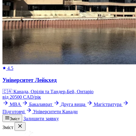
4.5
Університет Лейкхед
🇨🇦
Канада, Орілія та Тандер-Бей, Онтаріо
від
20500
CAD/
рік
MBA
Бакалаврат
Друга вища
Магістратура
Підготовчі
Університети Канади
Залишити заявку
Зміст
Зміст