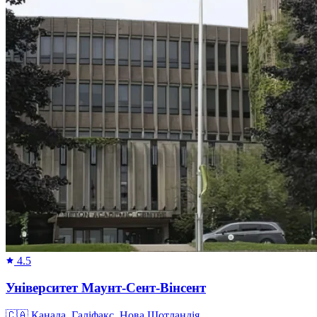
4.5
Університет Маунт-Сент-Вінсент
🇨🇦
Канада, Галіфакс, Нова Шотландія