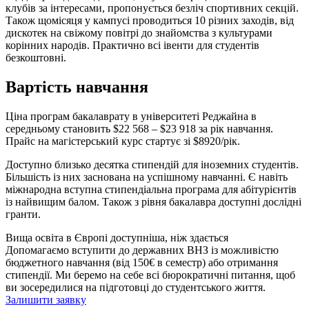
клубів за інтересами, пропонується безліч спортивних секцій.
Також щомісяця у кампусі проводиться 10 різних заходів, від
дискотек на свіжому повітрі до знайомства з культурами
корінних народів. Практично всі івенти для студентів
безкоштовні.
Вартість навчання
Ціна програм бакалаврату в університеті Реджайна в
середньому становить $22 568 – $23 918 за рік навчання.
Прайс на магістерський курс стартує зі $8920/рік.
Доступно близько десятка стипендій для іноземних студентів.
Більшість із них заснована на успішному навчанні. Є навіть
міжнародна вступна стипендіальна програма для абітурієнтів
із найвищим балом. Також з рівня бакалавра доступні дослідні
гранти.
Вища освіта в Європі доступніша, ніж здається
Допомагаємо вступити до державних ВНЗ із можливістю
бюджетного навчання (від 150€ в семестр) або отримання
стипендії. Ми беремо на себе всі бюрократичні питання, щоб
ви зосередилися на підготовці до студентського життя.
Залишити заявку