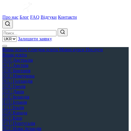
Про нас
Блог
FAQ
Відгуки
Контакти
Залишити заявку
Вища освіта
Середня освіта
Мовні курси
Послуги
Вища освіта
🇦🇺
Австралія
🇦🇹
Австрія
🇬🇧
Британія
🇩🇪
Німеччина
🇳🇱
Голландія
🇬🇷
Греція
🇩🇰
Данія
🇮🇪
Ірландія
🇪🇸
Іспанія
🇮🇹
Італія
🇨🇦
Канада
🇨🇾
Кіпр
🇵🇹
Португалія
🇳🇿
Нова Зеландія