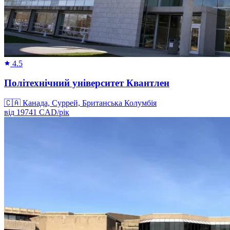
4.5
Політехнічний університет Квантлен
🇨🇦
Канада, Суррей, Британська Колумбія
від
19741
CAD/
рік