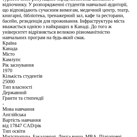
відпочинку. У розпорядженні студентів навчальні аудиторії,
що відповідають сучасним вимогам, медичний центр, театр,
книгарні, бібліотека, тренажерний зал, кафе та ресторани,
басейн, резиденція для проживання. Інфраструктура міста
вважається однією з найкращих в Канаді. До того ж
університет відрізняється великою різноманітністю
навчальних програм на будь-який смак.
Країна
Канада
Місто
Камлупс
Рік заснування
1970
Кількість студентів
25000
Тип власності
Державний
Гранти та стипендії
-
Мова навчання
Англійська
Вартість навчання
від 17847
CAD/рік
Тип освіти
Магістратура, Бакалаврат, Друга вища, MBA, Підготовчі