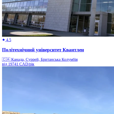
4.5
Політехнічний університет Квантлен
🇨🇦
Канада, Суррей, Британська Колумбія
від
19741
CAD/
рік