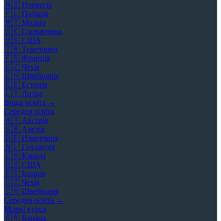
🇳🇴
Норвегія
🇵🇱
Польща
🇲🇹
Мальта
🇸🇰
Словаччина
🇺🇸
США
🇹🇷
Туреччина
🇫🇷
Франція
🇨🇿
Чехія
🇨🇭
Швейцарія
🇪🇪
Естонія
🇱🇹
Литва
Вища освіта →
Середня освіта
🇦🇹
Австрія
🇬🇧
Англія
🇩🇪
Німеччина
🇳🇱
Голландія
🇨🇦
Канада
🇺🇸
США
🇪🇸
Іспанія
🇨🇿
Чехія
🇨🇭
Швейцарія
Середня освіта →
Мовні курси
🇨🇦
Канада