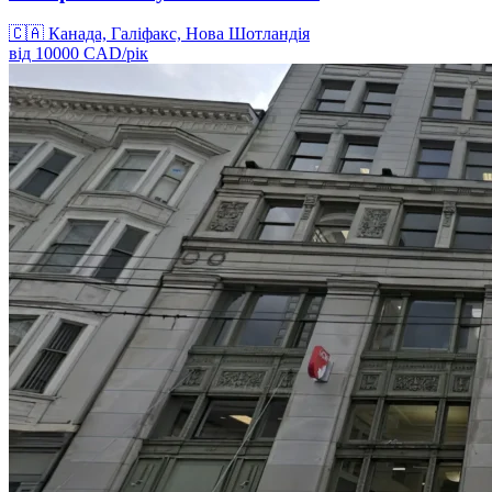
🇨🇦
Канада, Галіфакс, Нова Шотландія
від
10000
CAD/
рік