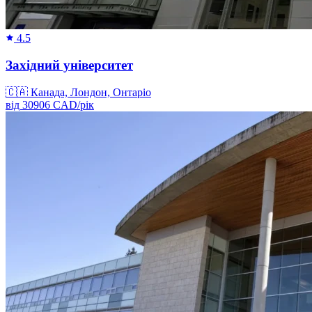
4.5
Західний університет
🇨🇦
Канада, Лондон, Онтаріо
від
30906
CAD/
рік