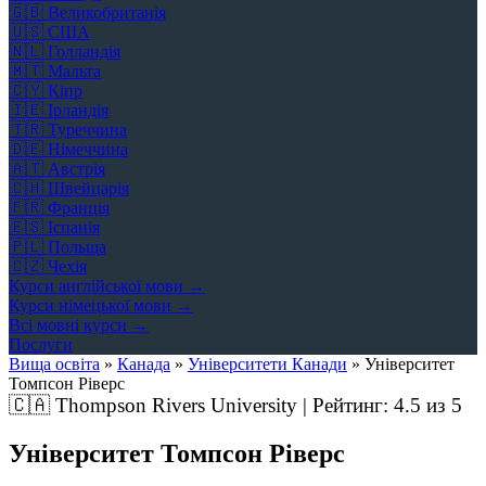
🇬🇧
Великобританія
🇺🇸
США
🇳🇱
Голландія
🇲🇹
Мальта
🇨🇾
Кіпр
🇮🇪
Ірландія
🇹🇷
Туреччина
🇩🇪
Німеччина
🇦🇹
Австрія
🇨🇭
Швейцарія
🇫🇷
Франція
🇪🇸
Іспанія
🇵🇱
Польща
🇨🇿
Чехія
Курси англійської мови →
Курси німецької мови →
Всі мовні курси →
Послуги
Вища освіта
»
Канада
»
Університети Канади
»
Університет
Томпсон Ріверс
🇨🇦
Thompson Rivers University | Рейтинг:
4.5
из 5
Університет Томпсон Ріверс