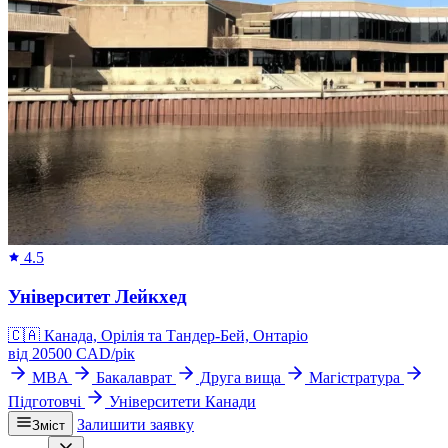
4.5
Університет Лейкхед
🇨🇦
Канада, Орілія та Тандер-Бей, Онтаріо
від
20500
CAD/
рік
MBA
Бакалаврат
Друга вища
Магістратура
Підготовчі
Університети Канади
Залишити заявку
Зміст