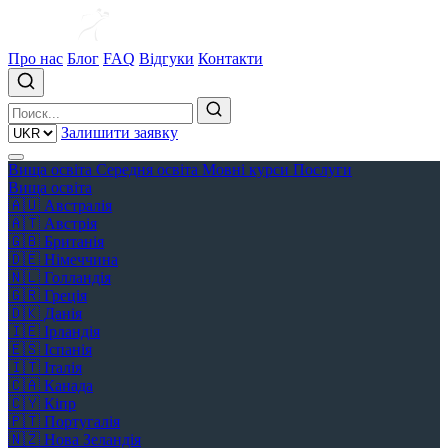
Про нас
Блог
FAQ
Відгуки
Контакти
Залишити заявку
Вища освіта
Середня освіта
Мовні курси
Послуги
Вища освіта
🇦🇺
Австралія
🇦🇹
Австрія
🇬🇧
Британія
🇩🇪
Німеччина
🇳🇱
Голландія
🇬🇷
Греція
🇩🇰
Данія
🇮🇪
Ірландія
🇪🇸
Іспанія
🇮🇹
Італія
🇨🇦
Канада
🇨🇾
Кіпр
🇵🇹
Португалія
🇳🇿
Нова Зеландія