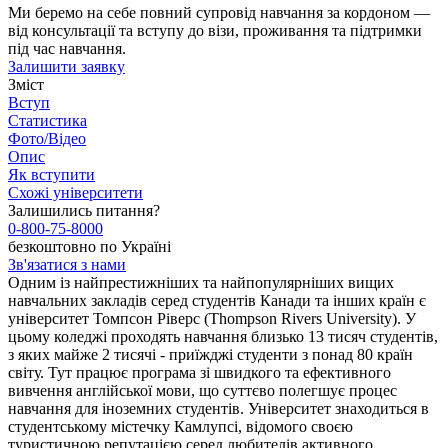
Ми беремо на себе повний супровід навчання за кордоном —
від консультації та вступу до візи, проживання та підтримки
під час навчання.
Залишити заявку
Зміст
Вступ
Статистика
Фото/Відео
Опис
Як вступити
Схожі університети
Залишились питання?
0-800-75-8000
безкоштовно по Україні
Зв'язатися з нами
Одним із найпрестижніших та найпопулярніших вищих
навчальних закладів серед студентів Канади та інших країн є
університет Томпсон Ріверс (Thompson Rivers University). У
цьому коледжі проходять навчання близько 13 тисяч студентів,
з яких майже 2 тисячі - приїжджі студенти з понад 80 країн
світу. Тут працює програма зі швидкого та ефективного
вивчення англійської мови, що суттєво полегшує процес
навчання для іноземних студентів. Університет знаходиться в
студентському містечку Камлупсі, відомого своєю
туристичною репутацією серед любителів активного