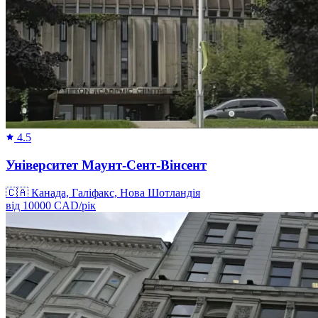
4.5
Університет Маунт-Сент-Вінсент
🇨🇦
Канада, Галіфакс, Нова Шотландія
від
10000
CAD/
рік