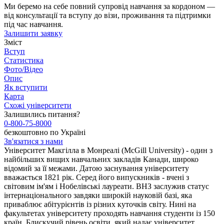
Ми беремо на себе повний супровід навчання за кордоном —
від консультації та вступу до візи, проживання та підтримки
під час навчання.
Залишити заявку
Зміст
Вступ
Статистика
Фото/Відео
Опис
Як вступити
Карта
Схожі університети
Залишились питання?
0-800-75-8000
безкоштовно по Україні
Зв'язатися з нами
Університет Макгілла в Монреалі (McGill University) - один з
найбільших вищих навчальних закладів Канади, широко
відомий за її межами. Датою заснування університету
вважається 1821 рік. Серед його випускників - вчені з
світовим ім'ям і Нобелівські лауреати. ВНЗ заслужив статус
інтернаціонального завдяки широкій науковій базі, яка
приваблює абітурієнтів із різних куточків світу. Нині на
факультетах університету проходять навчання студенти із 150
країн. Блискучий рівень освіти, який надає університет,