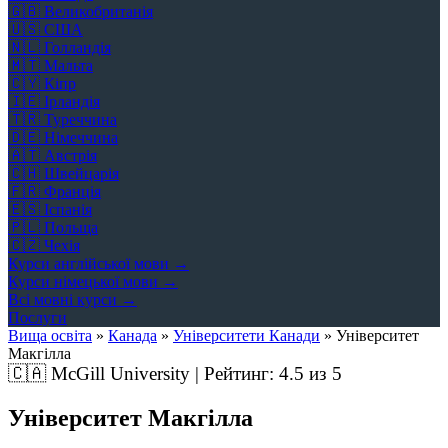
🇬🇧
Великобританія
🇺🇸
США
🇳🇱
Голландія
🇲🇹
Мальта
🇨🇾
Кіпр
🇮🇪
Ірландія
🇹🇷
Туреччина
🇩🇪
Німеччина
🇦🇹
Австрія
🇨🇭
Швейцарія
🇫🇷
Франція
🇪🇸
Іспанія
🇵🇱
Польща
🇨🇿
Чехія
Курси англійської мови →
Курси німецької мови →
Всі мовні курси →
Послуги
Вища освіта
»
Канада
»
Університети Канади
»
Університет
Макгілла
🇨🇦
McGill University | Рейтинг:
4.5
из 5
Університет Макгілла