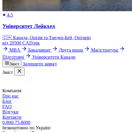
4.5
Університет Лейкхед
🇨🇦
Канада, Орілія та Тандер-Бей, Онтаріо
від
20500
CAD/
рік
MBA
Бакалаврат
Друга вища
Магістратура
Підготовчі
Університети Канади
Залишити заявку
Зміст
Зміст
Компанія
Про нас
Блог
FAQ
Відгуки
Контакти
0-800-75-8000
безкоштовно по Україні