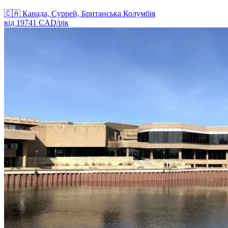
🇨🇦
Канада, Суррей, Британська Колумбія
від
19741
CAD/
рік