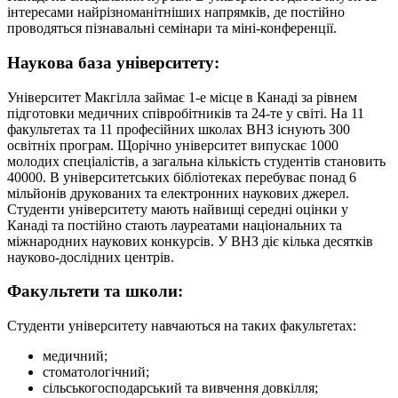
інтересами найрізноманітніших напрямків, де постійно
проводяться пізнавальні семінари та міні-конференції.
Наукова база університету:
Університет Макгілла займає 1-е місце в Канаді за рівнем
підготовки медичних співробітників та 24-те у світі. На 11
факультетах та 11 професійних школах ВНЗ існують 300
освітніх програм. Щорічно університет випускає 1000
молодих спеціалістів, а загальна кількість студентів становить
40000. В університетських бібліотеках перебуває понад 6
мільйонів друкованих та електронних наукових джерел.
Студенти університету мають найвищі середні оцінки у
Канаді та постійно стають лауреатами національних та
міжнародних наукових конкурсів. У ВНЗ діє кілька десятків
науково-дослідних центрів.
Факультети та школи:
Студенти університету навчаються на таких факультетах:
медичний;
стоматологічний;
сільськогосподарський та вивчення довкілля;