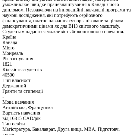
уможливлює швидке працевлаштування в Канаді з його
дипломом. Незважаючи на інноваційні навчальні програми та
наукові дослідження, які потребують серйозного
фінансування, платне навчання тут організоване за цілком
демократичними цінами як для ВНЗ світового масштабу.
Студентам надається можливість безкоштовного навчання.
Країна
Канада
Місто
Монреаль
Рік заснування
1821
Кількість студентів
40500
Тип власності
Державний
Гранти та стипендії
-
Мова навчання
Англійська, Французька
Вартість навчання
від 16815
CAD/рік
Тип освіти
Магістратура, Бакалаврат, Друга вища, MBA, Підготовчі
курси