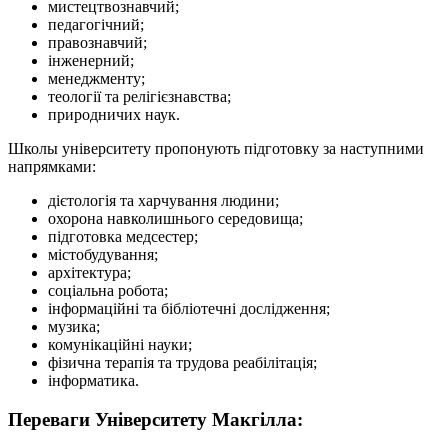
мистецтвознавчий;
педагогічний;
правознавчий;
інженерний;
менеджменту;
теології та релігієзнавства;
природничих наук.
Школы університету пропонують підготовку за наступними
напрямками:
дієтологія та харчування людини;
охорона навколишнього середовища;
підготовка медсестер;
містобудування;
архітектура;
соціальна робота;
інформаційні та бібліотечні дослідження;
музика;
комунікаційні науки;
фізична терапія та трудова реабілітація;
інформатика.
Переваги Університету Макгілла: