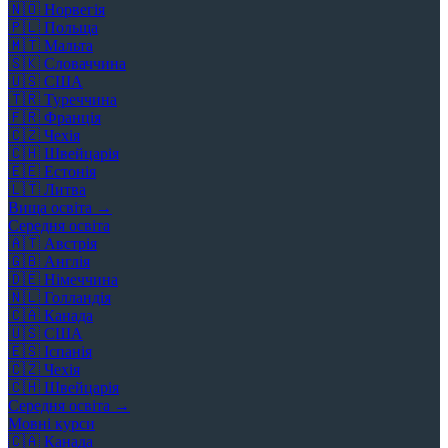
🇳🇴
Норвегія
🇵🇱
Польща
🇲🇹
Мальта
🇸🇰
Словаччина
🇺🇸
США
🇹🇷
Туреччина
🇫🇷
Франція
🇨🇿
Чехія
🇨🇭
Швейцарія
🇪🇪
Естонія
🇱🇹
Литва
Вища освіта →
Середня освіта
🇦🇹
Австрія
🇬🇧
Англія
🇩🇪
Німеччина
🇳🇱
Голландія
🇨🇦
Канада
🇺🇸
США
🇪🇸
Іспанія
🇨🇿
Чехія
🇨🇭
Швейцарія
Середня освіта →
Мовні курси
🇨🇦
Канада