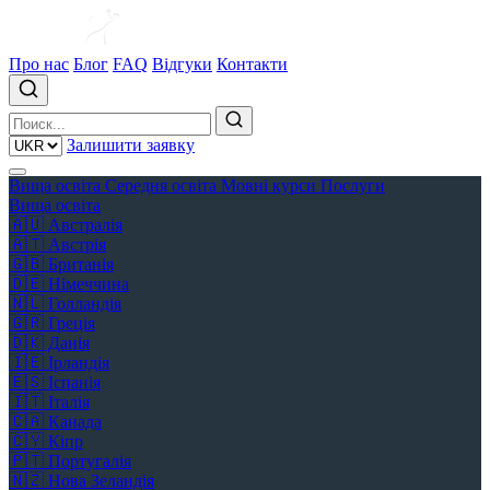
Про нас
Блог
FAQ
Відгуки
Контакти
Залишити заявку
Вища освіта
Середня освіта
Мовні курси
Послуги
Вища освіта
🇦🇺
Австралія
🇦🇹
Австрія
🇬🇧
Британія
🇩🇪
Німеччина
🇳🇱
Голландія
🇬🇷
Греція
🇩🇰
Данія
🇮🇪
Ірландія
🇪🇸
Іспанія
🇮🇹
Італія
🇨🇦
Канада
🇨🇾
Кіпр
🇵🇹
Португалія
🇳🇿
Нова Зеландія