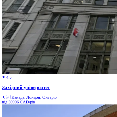
4.5
Західний університет
🇨🇦
Канада, Лондон, Онтаріо
від
30906
CAD/
рік