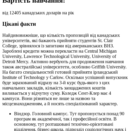
Вартість навчання:
від 12405 канадських доларів на рік
Цікаві факти
Найдивовижніше, що кількість пропозицій від канадських
університетів, які бажають прийняти студентів St. Clair
College, зрівнялося із запитами від американських ВНЗ.
Зароблені кредити можна перекласти на Central Michigan
University, Lawrence Technological University, University of
Detroit Mercy. Активно вербують для продовження навчання
також австралійські університети, особливо Griffith University.
На багато спеціальностей готовий прийняти ірландський
Institute of Technology у Carlow. Оскільки успішний випускник
буде зарахований відразу на 3-й курс будь-якого з цих
навчальних закладів, кількість заощаджених коштів
виливається у відчутну суму. Коледж Сент-Клер має 4
кампуси. Вони різняться не лише за назвою та
місцезнаходженням, а й носять спеціалізований характер.
Віндзор. Головний кампус. Тут пропонується понад 90
програм як академічної, так і професійної освіти. В
основному, тут розташовані технічно-орієнтовані
відділення, бізнес-школа, підрозділ соціологічних наук і