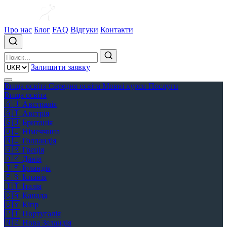
Про нас
Блог
FAQ
Відгуки
Контакти
Залишити заявку
Вища освіта
Середня освіта
Мовні курси
Послуги
Вища освіта
🇦🇺
Австралія
🇦🇹
Австрія
🇬🇧
Британія
🇩🇪
Німеччина
🇳🇱
Голландія
🇬🇷
Греція
🇩🇰
Данія
🇮🇪
Ірландія
🇪🇸
Іспанія
🇮🇹
Італія
🇨🇦
Канада
🇨🇾
Кіпр
🇵🇹
Португалія
🇳🇿
Нова Зеландія