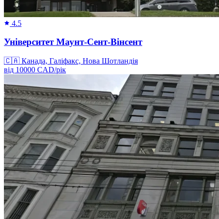
4.5
Університет Маунт-Сент-Вінсент
🇨🇦
Канада, Галіфакс, Нова Шотландія
від
10000
CAD/
рік