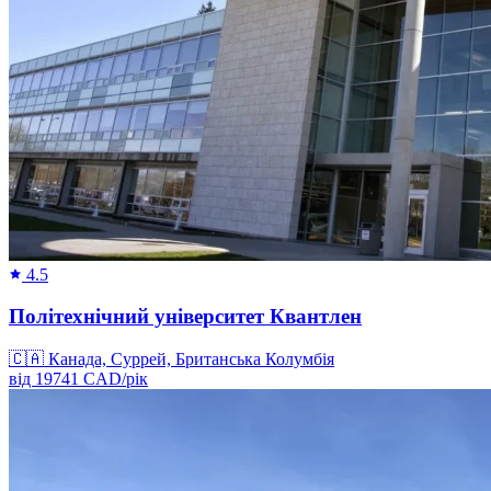
4.5
Політехнічний університет Квантлен
🇨🇦
Канада, Суррей, Британська Колумбія
від
19741
CAD/
рік