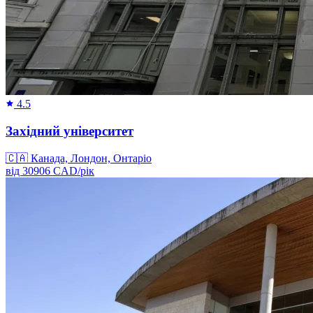
4.5
Західний університет
🇨🇦
Канада, Лондон, Онтаріо
від
30906
CAD/
рік