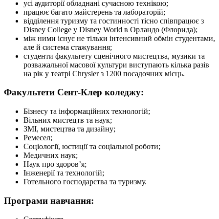
усі аудиторії обладнані сучасною технікою;
працює багато майстерень та лабораторій;
відділення туризму та гостинності тісно співпрацює з
Disney College у Disney World в Орландо (Флорида);
між ними існує не тільки інтенсивний обмін студентами,
але й система стажування;
студенти факультету сценічного мистецтва, музики та
розважальної масової культури виступають кілька разів
на рік у театрі Chrysler з 1200 посадочних місць.
Факультети Сент-Клер коледжу:
Бізнесу та інформаційних технологій;
Вільних мистецтв та наук;
ЗМІ, мистецтва та дизайну;
Ремесел;
Соціології, юстиції та соціальної роботи;
Медичних наук;
Наук про здоров’я;
Інженерії та технологій;
Готельного господарства та туризму.
Програми навчання: