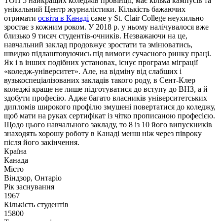
ТОП 5 найкращих коледжів провінції, має кілька кампусів та
унікальний Центр журналістики. Кількість бажаючих
отримати
освіта в Канаді
саме у St. Clair College неухильно
зростає з кожним роком. У 2018 р. у ньому налічувалося вже
близько 9 тисяч студентів-очників. Незважаючи на це,
навчальний заклад продовжує зростати та змінюватись,
швидко підлаштовуючись під вимоги сучасного ринку праці.
Як і в інших подібних установах, існує програма міграції
«коледж-університет». Але, на відміну від слабших і
вузькоспеціалізованих закладів такого роду, в Сент-Клер
коледжі краще не лише підготуватися до вступу до ВНЗ, а й
здобути професію. Адже багато власників університетських
дипломів широкого профілю змушені повертатися до коледжу,
щоб мати на руках сертифікат із чітко прописаною професією.
Щодо цього навчального закладу, то 8 із 10 його випускників
знаходять хорошу роботу в Канаді менш ніж через півроку
після його закінчення.
Країна
Канада
Місто
Віндзор, Онтаріо
Рік заснування
1967
Кількість студентів
15800