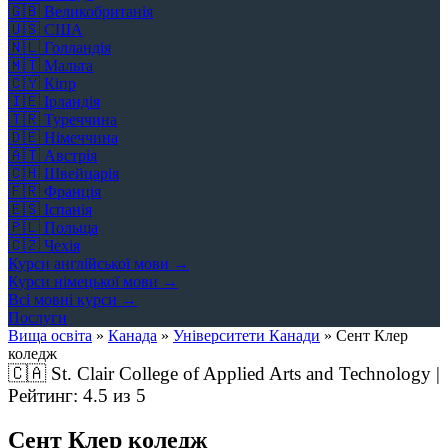
🇬🇧
Великобританія
🇺🇸
США
🇳🇱
Голландія
🇲🇹
Мальта
🇨🇾
Кіпр
🇮🇪
Ірландія
🇹🇷
Туреччина
🇩🇪
Німеччина
🇦🇹
Австрія
🇨🇭
Швейцарія
🇫🇷
Франція
🇪🇸
Іспанія
🇵🇱
Польща
🇨🇿
Чехія
Курси англійської мови →
Курси німецької мови →
Всі мовні курси →
Послуги
Вища освіта
»
Канада
»
Університети Канади
»
Сент Клер
коледж
🇨🇦
St. Clair College of Applied Arts and Technology |
Рейтинг:
4.5
из 5
Сент Клер коледж