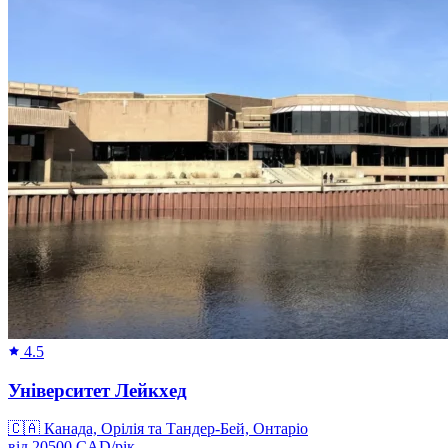
4.5
Університет Лейкхед
🇨🇦
Канада, Орілія та Тандер-Бей, Онтаріо
від
20500
CAD/
рік