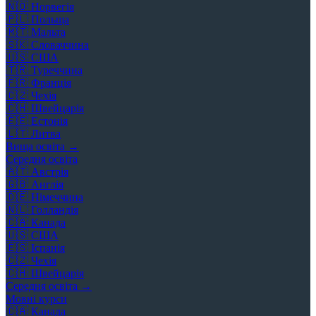
🇳🇴
Норвегія
🇵🇱
Польща
🇲🇹
Мальта
🇸🇰
Словаччина
🇺🇸
США
🇹🇷
Туреччина
🇫🇷
Франція
🇨🇿
Чехія
🇨🇭
Швейцарія
🇪🇪
Естонія
🇱🇹
Литва
Вища освіта →
Середня освіта
🇦🇹
Австрія
🇬🇧
Англія
🇩🇪
Німеччина
🇳🇱
Голландія
🇨🇦
Канада
🇺🇸
США
🇪🇸
Іспанія
🇨🇿
Чехія
🇨🇭
Швейцарія
Середня освіта →
Мовні курси
🇨🇦
Канада