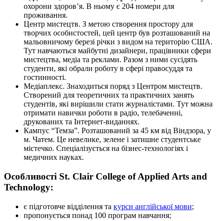
охорони здоров’я. В ньому є 204 номери для
проживання.
Центр мистецтв. З метою створення простору для
творчих особистостей, цей центр був розташований на
мальовничому березі річки з видом на територію США.
Тут навчаються майбутні дизайнери, працівники сфери
мистецтва, медіа та реклами. Разом з ними сусідять
студенти, які обрали роботу в сфері правосуддя та
гостинності.
Медіаплекс. Знаходиться поряд з Центром мистецтв.
Створений для теоретичних та практичних занять
студентів, які вирішили стати журналістами. Тут можна
отримати навички роботи в радіо, телебаченні,
друкованих та Інтернет-виданнях.
Кампус “Темза”. Розташований за 45 км від Віндзора, у
м. Чатем. Це невелике, зелене і затишне студентське
містечко. Спеціалізується на бізнес-технологіях і
медичних науках.
Особливості St. Clair College of Applied Arts and
Technology:
є підготовче відділення та
курси англійської мови
;
пропонується понад 100 програм навчання;