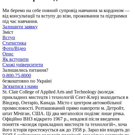
Ми беремо на себе повний супровід навчання за кордоном —
від консультації та вступу до візи, проживання та підтримки
під час навчання.
Залишити заявку
Зміст
Вступ
Статистика
Фото/Відео
Опис
Як вступити
Схожі університети
Залишились питання?
0-800-75-8000
безкоштовно по Україні
Зв'язатися з нами
St. Clair College of Applied Arts and Technology (коледж
прикладних мистецтв і технологій Сент-Клер) знаходиться в
Віндзор, Онтаріо, Канада. Місто є центром автомобільної
промисловості. Розташований прямо навпроти м. Детройт,
штат Мічіган, США. Ці два мегаполіси поділяє лише річка.
Офіційно ВНЗ відкрито 1967 р., невдовзі після введення
поняття «коледж прикладних мистецтв та технологій», хоча
його історія простежується аж до 1958 р. Зараз він входить до