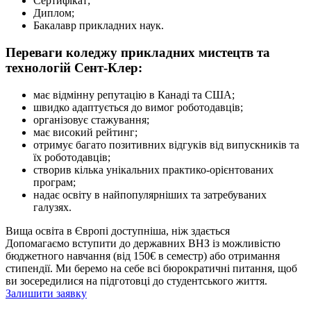
Сертифікат;
Диплом;
Бакалавр прикладних наук.
Переваги коледжу прикладних мистецтв та
технологій Сент-Клер:
має відмінну репутацію в Канаді та США;
швидко адаптується до вимог роботодавців;
організовує стажування;
має високий рейтинг;
отримує багато позитивних відгуків від випускників та
їх роботодавців;
створив кілька унікальних практико-орієнтованих
програм;
надає освіту в найпопулярніших та затребуваних
галузях.
Вища освіта в Європі доступніша, ніж здається
Допомагаємо вступити до державних ВНЗ із можливістю
бюджетного навчання (від 150€ в семестр) або отримання
стипендії. Ми беремо на себе всі бюрократичні питання, щоб
ви зосередилися на підготовці до студентського життя.
Залишити заявку