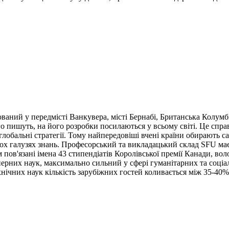
ваний у передмісті Ванкувера, місті Бернабі, Британська Колумбі
 пишуть, на його розробки посилаються у всьому світі. Це спра
глобальні стратегії. Тому найпередовіші вчені країни обирають с
ькох галузях знань. Професорський та викладацький склад SFU має
пов'язані імена 43 стипендіатів Королівської премії Канади, вол
енерних наук, максимально сильний у сфері гуманітарних та соці
хнічних наук кількість зарубіжних гостей коливається між 35-40% 