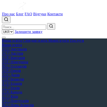
Про нас
Блог
FAQ
Відгуки
Контакти
Залишити заявку
Вища освіта
Середня освіта
Мовні курси
Послуги
Вища освіта
🇦🇺
Австралія
🇦🇹
Австрія
🇬🇧
Британія
🇩🇪
Німеччина
🇳🇱
Голландія
🇬🇷
Греція
🇩🇰
Данія
🇮🇪
Ірландія
🇪🇸
Іспанія
🇮🇹
Італія
🇨🇦
Канада
🇨🇾
Кіпр
🇵🇹
Португалія
🇳🇿
Нова Зеландія