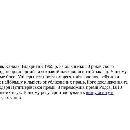
я, Канада. Відкритий 1965 р. За більш ніж 50 років свого
вді неординарний та яскравий науково-освітній заклад. У ньому
аме його. Університет протягом десятиліть очолює рейтинги
 найбільшу кількість опублікованих праць, його дослідження та
одаря Пулітцерівської премії, 3 переможців премії Родса. ВНЗ
альних наук. У ньому регулярно здобувають
вищу освіту в
усіх учнів.