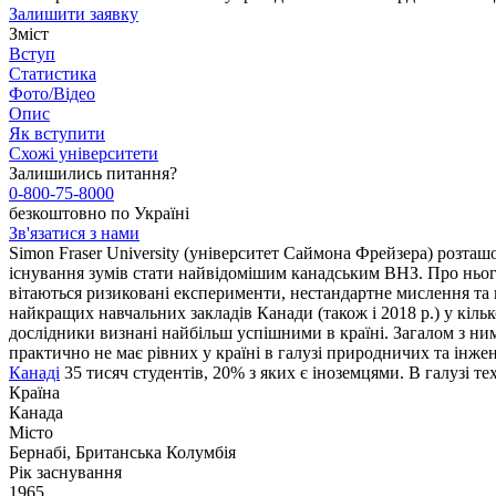
Залишити заявку
Зміст
Вступ
Статистика
Фото/Відео
Опис
Як вступити
Схожі університети
Залишились питання?
0-800-75-8000
безкоштовно по Україні
Зв'язатися з нами
Simon Fraser University (університет Саймона Фрейзера) розташо
існування зумів стати найвідомішим канадським ВНЗ. Про нього
вітаються ризиковані експерименти, нестандартне мислення та 
найкращих навчальних закладів Канади (також і 2018 р.) у кіл
дослідники визнані найбільш успішними в країні. Загалом з ним 
практично не має рівних у країні в галузі природничих та інж
Канаді
35 тисяч студентів, 20% з яких є іноземцями. В галузі те
Країна
Канада
Місто
Бернабі, Британська Колумбія
Рік заснування
1965