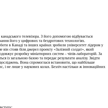
о канадського телевізора. З його допомогою відбувається
вання його у цифрових та бездротових технологіях.
боти в Канаді та інших країнах зробили університет лідером у
е він стояв біля джерел проекту «Залізний солдат», який
одовжує розробку мініатюрних систем – чіпів-лабораторій. За
ся із загальною базою та передає результати аналізу. Звідти
 досліджень. Вона спромоглася встановити, що найбільше
с, і не лише у наукових колах. Безліч настільки ж інноваційних
вступу;