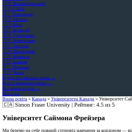
🇬🇧
Великобританія
🇺🇸
США
🇳🇱
Голландія
🇲🇹
Мальта
🇨🇾
Кіпр
🇮🇪
Ірландія
🇹🇷
Туреччина
🇩🇪
Німеччина
🇦🇹
Австрія
🇨🇭
Швейцарія
🇫🇷
Франція
🇪🇸
Іспанія
🇵🇱
Польща
🇨🇿
Чехія
Курси англійської мови →
Курси німецької мови →
Всі мовні курси →
Послуги
Вища освіта
»
Канада
»
Університети Канади
»
Університет Са
🇨🇦
Simon Fraser University | Рейтинг:
4.5
из 5
Університет Саймона Фрейзера
Ми беремо на себе повний супровід навчання за кордоном — від 