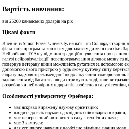
Вартість навчання:
від 25200 канадських доларів на рік
Цікаві факти
Вчений із Simon Fraser University, на ім’я Tim Collings, створ
фільтрація програм та контенту для захисту дитячої психіки. 
Нейробіолог D’Arcy відмінив традиційні уявлення про граничні 
галузі нейровізуалізації, перепрограмування ділянок мозку та 
повернув ветерану війни можливість рухатися за допомогою екз
допомогою цього пристрою у будь-якому куточку світу береться а
відразу надходять рекомендації щодо лікування захворювання. 
задоволення від багатства люди отримують тоді, коли витрачают
розробок чи неймовірних відкриттів зроблено в галузі техніки, к
Особливості університету Фрейзера:
має яскраво виражену наукову орієнтацію;
входить до всіх науково-дослідних співтовариств країни;
має непересічний авторитет в галузі технічних наук;
має 3 кампуси;
для успішного навчання необхідно відмінне знання мови,