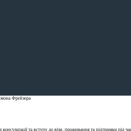
ймона Фрейзера
консультації та вступу до візи, проживання та підтримки під ча