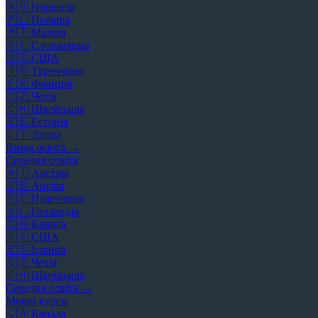
🇳🇴
Норвегія
🇵🇱
Польща
🇲🇹
Мальта
🇸🇰
Словаччина
🇺🇸
США
🇹🇷
Туреччина
🇫🇷
Франція
🇨🇿
Чехія
🇨🇭
Швейцарія
🇪🇪
Естонія
🇱🇹
Литва
Вища освіта →
Середня освіта
🇦🇹
Австрія
🇬🇧
Англія
🇩🇪
Німеччина
🇳🇱
Голландія
🇨🇦
Канада
🇺🇸
США
🇪🇸
Іспанія
🇨🇿
Чехія
🇨🇭
Швейцарія
Середня освіта →
Мовні курси
🇨🇦
Канада