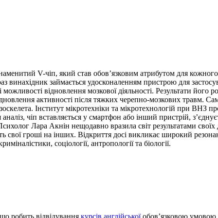
ив знаменитий V-чіп, який став обов’язковим атрибутом для кожног
Зараз винахідник займається удосконаленням пристрою для застосу
можливості відновлення мозкової діяльності. Результати його ро
відновлення активності після тяжких черепно-мозкових травм. Сам
оскелета. Інститут мікротехніки та мікротехнологій при ВНЗ пр
наліз, чіп вставляється у смартфон або інший пристрій, з’єднуєть
Психолог Лара Акнін нещодавно вразила світ результатами своїх
ь свої гроші на інших. Відкриття досі викликає широкий резонан
риміналістики, соціології, антропології та біології.
 що робить відвідування
курсів англійської
обов’язковою умовою 