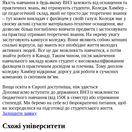
Якість навчання в будь-якому ВНЗ залежить від оснащення та
практичних знань, які отримують студенти. Коледж Хамбер –
це педагогічний склад, який не просто дає теоретичні знання
– тут кожен викладач є фахівцем у своїй галузі. Коледж має у
своєму активі сучасне матеріально-технічне оснащення, яке
дозволяє більш поглиблено вивчати предмети і застосовувати
на практиці отримані теоретичні знання. На окрему увагу
заслуговують кампуси коледжу. Вони являють собою затишні
спальні корпуси, що мають все необхідне життя молодих
активних людей. Все це дає можливість навчатися, а потім
знайти роботу в Канаді. Таким чином, після закінчення
навчального закладу кожен студент є висококваліфікованим
фахівцем із практичним досвідом за плечима. Тому диплом
коледжу Хамбер відкриває дорогу для роботи в сучасних
компаніях із світовим ім’ям.
Вища освіта в Європі доступніша, ніж здається
Допомагаємо вступити до державних ВНЗ із можливістю
бюджетного навчання (від 150€ в семестр) або отримання
стипендії. Ми беремо на себе всі бюрократичні питання, щоб
ви зосередилися на підготовці до студентського життя.
Залишити заявку
Схожі університети