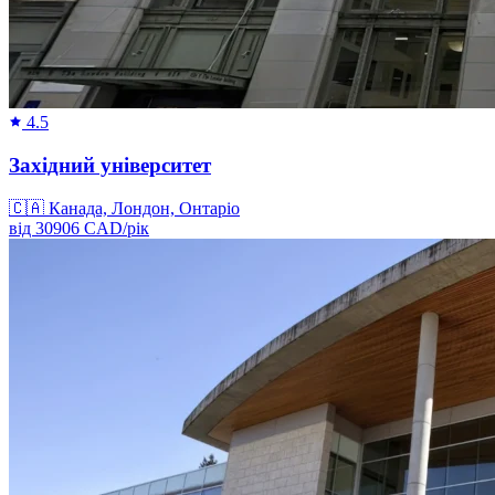
4.5
Західний університет
🇨🇦
Канада, Лондон, Онтаріо
від
30906
CAD/
рік