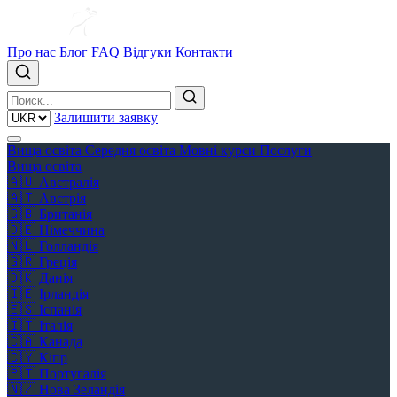
Про нас
Блог
FAQ
Відгуки
Контакти
Залишити заявку
Вища освіта
Середня освіта
Мовні курси
Послуги
Вища освіта
🇦🇺
Австралія
🇦🇹
Австрія
🇬🇧
Британія
🇩🇪
Німеччина
🇳🇱
Голландія
🇬🇷
Греція
🇩🇰
Данія
🇮🇪
Ірландія
🇪🇸
Іспанія
🇮🇹
Італія
🇨🇦
Канада
🇨🇾
Кіпр
🇵🇹
Португалія
🇳🇿
Нова Зеландія