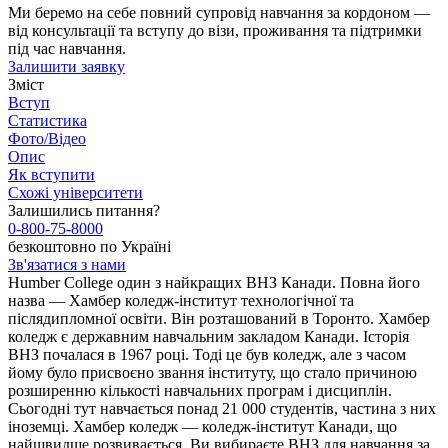
Ми беремо на себе повний супровід навчання за кордоном —
від консультації та вступу до візи, проживання та підтримки
під час навчання.
Залишити заявку
Зміст
Вступ
Статистика
Фото/Відео
Опис
Як вступити
Схожі університети
Залишились питання?
0-800-75-8000
безкоштовно по Україні
Зв'язатися з нами
Humber College один з найкращих ВНЗ Канади. Повна його
назва — Хамбер коледж-інститут технологічної та
післядипломної освіти. Він розташований в Торонто. Хамбер
коледж є державним навчальним закладом Канади. Історія
ВНЗ почалася в 1967 році. Тоді це був коледж, але з часом
йому було присвоєно звання інституту, що стало причиною
розширенню кількості навчальних програм і дисциплін.
Сьогодні тут навчається понад 21 000 студентів, частина з них
іноземці. Хамбер коледж — коледж-інститут Канади, що
найшвидше розвивається. Ви вибираєте ВНЗ для навчання за