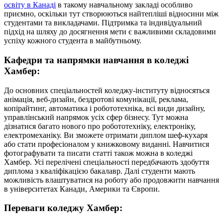
освіту в Канаді
в такому навчальному закладі особливо
приємно, оскільки тут створюються найтепліші відносини між
студентами та викладачами. Підтримка та індивідуальний
підхід на шляху до досягнення мети є важливими складовими
успіху кожного студента в майбутньому.
Кафедри та напрямки навчання в коледжі
Хамбер:
До основних спеціальностей коледжу-інституту відносяться
анімація, веб-дизайн, бездротові комунікації, реклама,
копірайтинг, автоматика і робототехніка, всі види дизайну,
управлінський напрямок усіх сфер бізнесу. Тут можна
дізнатися багато нового про робототехніку, електроніку,
електромеханіку. Ви зможете отримати диплом шеф-кухаря
або стати професіоналом у книжковому виданні. Навчитися
фотографувати та писати статті також можна в коледжі
Хамбер. Усі перелічені спеціальності передбачають здобуття
диплома з кваліфікацією бакалавр. Далі студенти мають
можливість влаштуватися на роботу або продовжити навчання
в університетах Канади, Америки та Європи.
Переваги коледжу Хамбер: