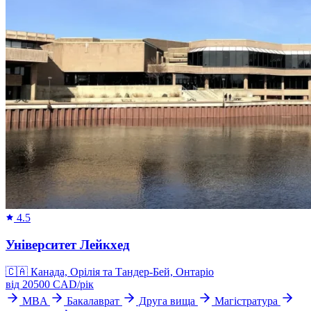
4.5
Університет Лейкхед
🇨🇦
Канада, Орілія та Тандер-Бей, Онтаріо
від
20500
CAD/
рік
MBA
Бакалаврат
Друга вища
Магістратура