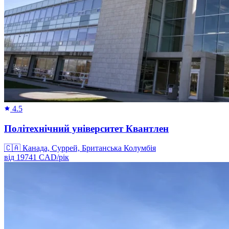
4.5
Політехнічний університет Квантлен
🇨🇦
Канада, Суррей, Британська Колумбія
від
19741
CAD/
рік