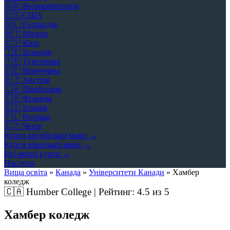
🇬🇧
Великобританія
🇺🇸
США
🇳🇱
Голландія
🇲🇹
Мальта
🇨🇾
Кіпр
🇮🇪
Ірландія
🇹🇷
Туреччина
🇩🇪
Німеччина
🇦🇹
Австрія
🇨🇭
Швейцарія
🇫🇷
Франція
🇪🇸
Іспанія
🇵🇱
Польща
🇨🇿
Чехія
Курси англійської мови →
Курси німецької мови →
Всі мовні курси →
Послуги
Вища освіта
»
Канада
»
Університети Канади
»
Хамбер
коледж
🇨🇦
Humber College | Рейтинг:
4.5
из 5
Хамбер коледж