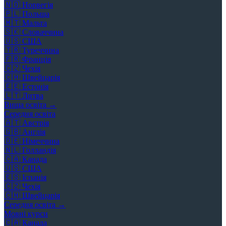
🇳🇴
Норвегія
🇵🇱
Польща
🇲🇹
Мальта
🇸🇰
Словаччина
🇺🇸
США
🇹🇷
Туреччина
🇫🇷
Франція
🇨🇿
Чехія
🇨🇭
Швейцарія
🇪🇪
Естонія
🇱🇹
Литва
Вища освіта →
Середня освіта
🇦🇹
Австрія
🇬🇧
Англія
🇩🇪
Німеччина
🇳🇱
Голландія
🇨🇦
Канада
🇺🇸
США
🇪🇸
Іспанія
🇨🇿
Чехія
🇨🇭
Швейцарія
Середня освіта →
Мовні курси
🇨🇦
Канада