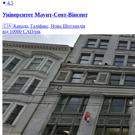
4.5
Університет Маунт-Сент-Вінсент
🇨🇦
Канада, Галіфакс, Нова Шотландія
від
10000
CAD/
рік