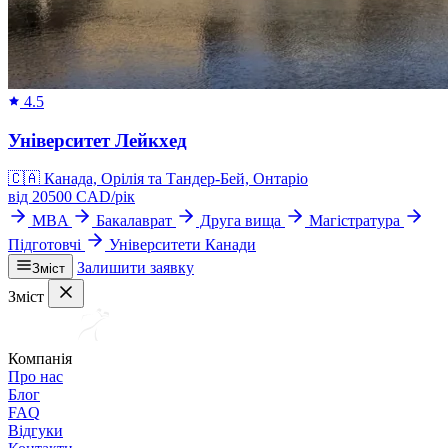
4.5
Університет Лейкхед
🇨🇦
Канада, Орілія та Тандер-Бей, Онтаріо
від
20500
CAD/
рік
MBA
Бакалаврат
Друга вища
Магістратура
Підготовчі
Університети Канади
Залишити заявку
Зміст
Зміст
Компанія
Про нас
Блог
FAQ
Відгуки