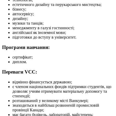
естетичного дизайну та перукарського мистецтва;
бізнесу;
автосервісу;
дизайну;
музики та танців;
менеджменту в галузі гостинності;
англійської як іноземної мови;
підготовки до вступу в університет.
Програми навчання:
сертифікат;
диплом.
Переваги VCC:
відмінно фінансується державою;
є членом національних фондів підтримки студентів, що
дозволяє учням отримувати матеріальну допомогу та
стипендії;
розташований у великому місті Ванкувері;
знаходиться в найбільш розвиненій промисловій
провінції Канади;
має багато будівель, лабораторій, майстерень;