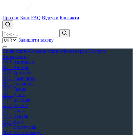
Про нас
Блог
FAQ
Відгуки
Контакти
Залишити заявку
Вища освіта
Середня освіта
Мовні курси
Послуги
Вища освіта
🇦🇺
Австралія
🇦🇹
Австрія
🇬🇧
Британія
🇩🇪
Німеччина
🇳🇱
Голландія
🇬🇷
Греція
🇩🇰
Данія
🇮🇪
Ірландія
🇪🇸
Іспанія
🇮🇹
Італія
🇨🇦
Канада
🇨🇾
Кіпр
🇵🇹
Португалія
🇳🇿
Нова Зеландія