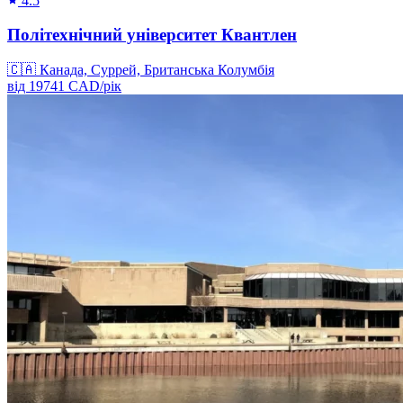
4.5
Політехнічний університет Квантлен
🇨🇦
Канада, Суррей, Британська Колумбія
від
19741
CAD/
рік