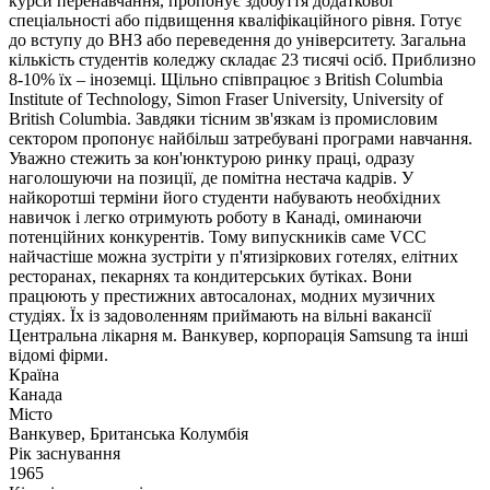
курси перенавчання, пропонує здобуття додаткової
спеціальності або підвищення кваліфікаційного рівня. Готує
до вступу до ВНЗ або переведення до університету. Загальна
кількість студентів коледжу складає 23 тисячі осіб. Приблизно
8-10% їх – іноземці. Щільно співпрацює з British Columbia
Institute of Technology, Simon Fraser University, University of
British Columbia. Завдяки тісним зв'язкам із промисловим
сектором пропонує найбільш затребувані програми навчання.
Уважно стежить за кон'юнктурою ринку праці, одразу
наголошуючи на позиції, де помітна нестача кадрів. У
найкоротші терміни його студенти набувають необхідних
навичок і легко отримують роботу в Канаді, оминаючи
потенційних конкурентів. Тому випускників саме VCC
найчастіше можна зустріти у п'ятизіркових готелях, елітних
ресторанах, пекарнях та кондитерських бутіках. Вони
працюють у престижних автосалонах, модних музичних
студіях. Їх із задоволенням приймають на вільні вакансії
Центральна лікарня м. Ванкувер, корпорація Samsung та інші
відомі фірми.
Країна
Канада
Місто
Ванкувер, Британська Колумбія
Рік заснування
1965