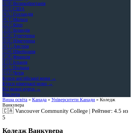
🇬🇧
Великобританія
🇺🇸
США
🇳🇱
Голландія
🇲🇹
Мальта
🇨🇾
Кіпр
🇮🇪
Ірландія
🇹🇷
Туреччина
🇩🇪
Німеччина
🇦🇹
Австрія
🇨🇭
Швейцарія
🇫🇷
Франція
🇪🇸
Іспанія
🇵🇱
Польща
🇨🇿
Чехія
Курси англійської мови →
Курси німецької мови →
Всі мовні курси →
Послуги
Вища освіта
»
Канада
»
Університети Канади
»
Коледж
Ванкувера
🇨🇦
Vancouver Community College | Рейтинг:
4.5
из
5
Коледж Ванкувера