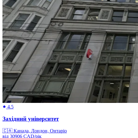
4.5
Західний університет
🇨🇦
Канада, Лондон, Онтаріо
від
30906
CAD/
рік