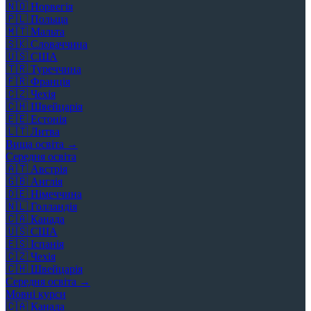
🇳🇴
Норвегія
🇵🇱
Польща
🇲🇹
Мальта
🇸🇰
Словаччина
🇺🇸
США
🇹🇷
Туреччина
🇫🇷
Франція
🇨🇿
Чехія
🇨🇭
Швейцарія
🇪🇪
Естонія
🇱🇹
Литва
Вища освіта →
Середня освіта
🇦🇹
Австрія
🇬🇧
Англія
🇩🇪
Німеччина
🇳🇱
Голландія
🇨🇦
Канада
🇺🇸
США
🇪🇸
Іспанія
🇨🇿
Чехія
🇨🇭
Швейцарія
Середня освіта →
Мовні курси
🇨🇦
Канада