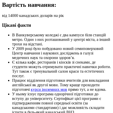
Вартість навчання:
від 14000 канадських доларів на рік
Цікаві факти
В Ванкуверському коледжі є два кампуси біля станцій
метро. Один з них розташований у центрі міста, а інший
трохи на відстані.
У 2009 році було побудовано новий семиповерховий
Центр навчання і наукових досліджень в галузі
медичних наук та охорони здоров’я.
Є кілька кафе, ресторанів і кіосків зі снеками, де
студенти можуть отримувати практичні навички роботи.
Тут також є тренувальний салон краси та естетичних
послуг.
Працює відділення підготовки вчителів для викладання
англійської як другої мови. Тому краще проходити
підготовчі
курси іноземних мов
прямо тут, а не вдома.
У ньому існує програма однорічної підготовки до
вступу до університету. Сертифікат цієї програми є
підтвердженням повної середньої освіти (за
канадськими стандартами) і дає можливість складати
іспити в будь-який канадський ВНЗ.