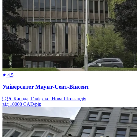
4.5
Університет Маунт-Сент-Вінсент
🇨🇦
Канада, Галіфакс, Нова Шотландія
від
10000
CAD/
рік