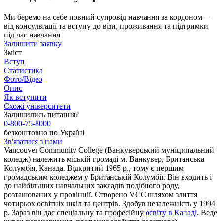
Ми беремо на себе повний супровід навчання за кордоном —
від консультації та вступу до візи, проживання та підтримки
під час навчання.
Залишити заявку
Зміст
Вступ
Статистика
Фото/Відео
Опис
Як вступити
Схожі університети
Залишились питання?
0-800-75-8000
безкоштовно по Україні
Зв'язатися з нами
Vancouver Community College (Ванкуверський муніципальний
коледж) належить міській громаді м. Ванкувер, Британська
Колумбія, Канада. Відкритий 1965 р., тому є першим
громадським коледжем у Британській Колумбії. Він входить і
до найбільших навчальних закладів подібного роду,
розташованих у провінції. Створено VCC шляхом злиття
чотирьох освітніх шкіл та центрів. Здобув незалежність у 1994
р. Зараз він дає спеціальну та професійну
освіту в Канаді
. Веде