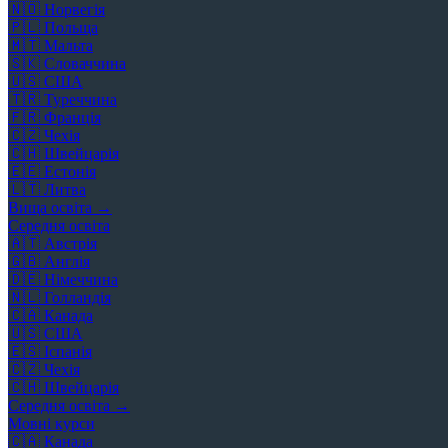
🇳🇴
Норвегія
🇵🇱
Польща
🇲🇹
Мальта
🇸🇰
Словаччина
🇺🇸
США
🇹🇷
Туреччина
🇫🇷
Франція
🇨🇿
Чехія
🇨🇭
Швейцарія
🇪🇪
Естонія
🇱🇹
Литва
Вища освіта →
Середня освіта
🇦🇹
Австрія
🇬🇧
Англія
🇩🇪
Німеччина
🇳🇱
Голландія
🇨🇦
Канада
🇺🇸
США
🇪🇸
Іспанія
🇨🇿
Чехія
🇨🇭
Швейцарія
Середня освіта →
Мовні курси
🇨🇦
Канада