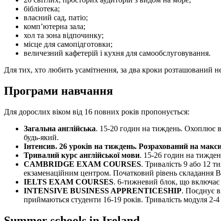
бібліотека;
власний сад, патіо;
комп’ютерна зала;
хол та зона відпочинку;
місце для самопідготовки;
величезний кафетерій і кухня для самообслуговування.
Для тих, хто любить усамітнення, за два кроки розташований 
Програми навчання
Для дорослих віком від 16 повних років пропонується:
Загальна англійська
. 15-20 годин на тиждень. Охоплює в
будь-який.
Інтенсив. 26 уроків на тиждень. Розрахований на мак
Тривалий курс англійської мови
. 15-26 годин на тижден
CAMBRIDGE EXAM COURSES
. Тривалість 9 або 12 
екзаменаційним центром. Початковий рівень складання В
IELTS EXAM COURSES
. 6-тижневий блок, що включає 
INTENSIVE BUSINESS APPRENTICESHIP
. Поєднує 
приймаються студенти 16-19 років. Тривалість модуля 2-4
Summer schools in Ireland