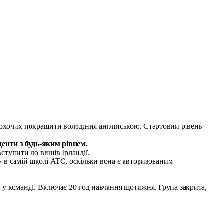
х охочих покращити володіння англійською. Стартовий рівень
енти з будь-яким рівнем.
вступити до вишів Ірландії.
ту в самій школі ATC, оскільки вона є авторизованим
 у команді. Включає 20 год навчання щотижня. Група закрита,