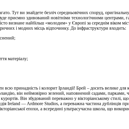
агато. Тут ви знайдете безліч середньовічних споруд, оригіналь
й буде приємно здивований новітніми технологічними центрами, г
сто визнане найбільш «молодим» у Європі за середнім віком міс
оричних і модних місць відпочинку. До інфраструктури входить:
аснений;
ття матеріалу;
 всю принадність і колорит Ірландії! Брей – досить велике для к
рландію, він неймовірно зелений, наповнений садами, парками, ч
 курортів. Він збудований переважно у вікторіанському стилі, щ
удія Ireland — Ardmore Studios, а переважна частина дублінців 
 вікторіанської епохи, а всередині ультрасучасна школа, що вико