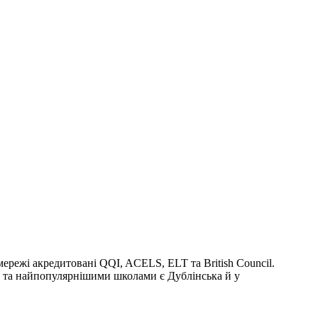
и мережі акредитовані QQI, ACELS, ELT та British Council.
ими та найпопулярнішими школами є Дублінська й у