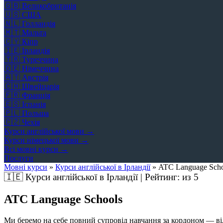
🇬🇧
Великобританія
🇺🇸
США
🇳🇱
Голландія
🇲🇹
Мальта
🇨🇾
Кіпр
🇮🇪
Ірландія
🇹🇷
Туреччина
🇩🇪
Німеччина
🇦🇹
Австрія
🇨🇭
Швейцарія
🇫🇷
Франція
🇪🇸
Іспанія
🇵🇱
Польща
🇨🇿
Чехія
Курси англійської мови →
Курси німецької мови →
Всі мовні курси →
Послуги
Мовні курси
»
Курси англійської в Ірландії
»
ATC Language Scho
🇮🇪
Курси англійської в Ірландії | Рейтинг:
из 5
ATC Language Schools
Ми беремо на себе повний супровід навчання за кордоном — від 