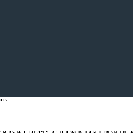
ols
консультації та вступу до візи, проживання та підтримки під ча