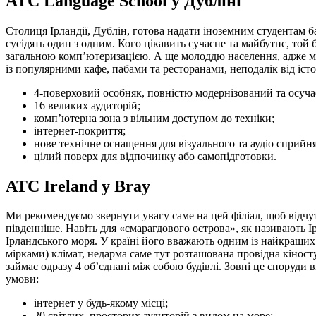
ATC Language School у Дубліні
Столиця Ірландії, Дублін, готова надати іноземним студентам б
сусідять один з одним. Кого цікавить сучасне та майбутнє, то
загальною комп’ютеризацією. А ще молоддю населення, адже мі
із популярними кафе, пабами та ресторанами, неподалік від іст
4-поверховий особняк, повністю модернізований та осуч
16 великих аудиторій;
комп’ютерна зона з вільним доступом до техніки;
інтернет-покриття;
нове технічне оснащення для візуального та аудіо сприйня
цілий поверх для відпочинку або самопідготовки.
ATC Ireland у Bray
Ми рекомендуємо звернути увагу саме на цей філіал, щоб відчути
південніше. Навіть для «смарагдового острова», як називають І
Ірландського моря. У країні його вважають одним із найкращих
мірками) клімат, недарма саме тут розташована провідна кіност
займає одразу 4 об’єднані між собою будівлі. Зовні це споруди
умови:
інтернет у будь-якому місці;
20 світлих, просторих аудиторій з видом на море;