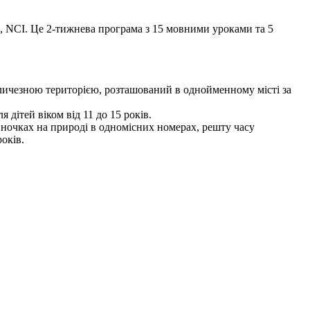
and, NCI. Це 2-тижнева програма з 15 мовними уроками та 5
величезною територією, розташований в однойменному місті за
дітей віком від 11 до 15 років.
иночках на природі в одномісних номерах, решту часу
років.