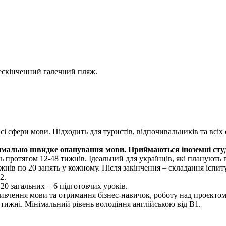
нескінченний галечний пляж.
сі сфери мови. Підходить для туристів, відпочивальників та всі
симально швидке опанування мови. Приймаються іноземні студ
ь протягом 12-48 тижнів. Ідеальний для українців, які планують 
тижнів по 20 занять у кожному. Після закінчення – складання іспи
2.
20 загальних + 6 підготовчих уроків.
вивчення мови та отримання бізнес-навичок, роботу над проєктом
 тижні. Мінімальний рівень володіння англійською від В1.