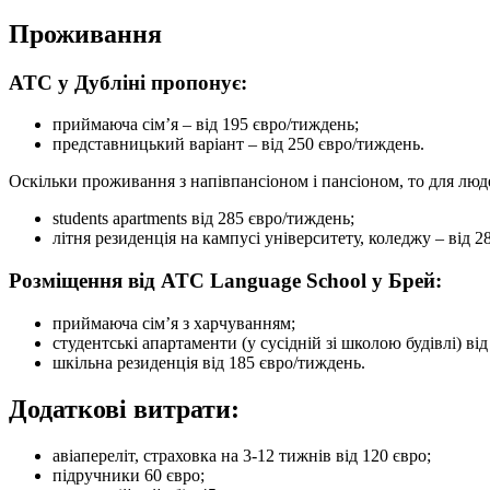
Проживання
ATC у Дубліні пропонує:
приймаюча сім’я – від 195 євро/тиждень;
представницький варіант – від 250 євро/тиждень.
Оскільки проживання з напівпансіоном і пансіоном, то для люде
students apartments від 285 євро/тиждень;
літня резиденція на кампусі університету, коледжу – від 2
Розміщення від ATC Language School у Брей:
приймаюча сім’я з харчуванням;
студентські апартаменти (у сусідній зі школою будівлі) ві
шкільна резиденція від 185 євро/тиждень.
Додаткові витрати:
авіапереліт, страховка на 3-12 тижнів від 120 євро;
підручники 60 євро;