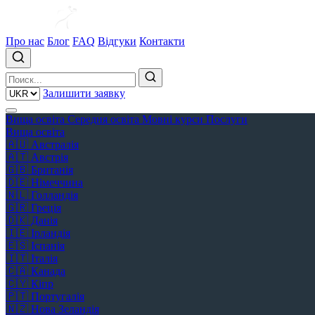
Про нас
Блог
FAQ
Відгуки
Контакти
Залишити заявку
Вища освіта
Середня освіта
Мовні курси
Послуги
Вища освіта
🇦🇺
Австралія
🇦🇹
Австрія
🇬🇧
Британія
🇩🇪
Німеччина
🇳🇱
Голландія
🇬🇷
Греція
🇩🇰
Данія
🇮🇪
Ірландія
🇪🇸
Іспанія
🇮🇹
Італія
🇨🇦
Канада
🇨🇾
Кіпр
🇵🇹
Португалія
🇳🇿
Нова Зеландія