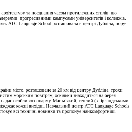
ну архітектуру та поєднання часом протилежних стилів, що
алереями, прогресивними кампусами університетів і коледжів,
тян. ATC Language School розташована в центрі Дубліна, поруч
раїни місто, розташоване за 20 км від центру Дубліна, трохи
истим морським повітрям, оскільки знаходиться на березі
о надає особливого шарму. Має м’який, теплий (за ірландськими
приїжджає кожні вихідні. Навчальний центр ATC Language Schools
ристовує всі технічні новинки та пропонує найкомфортніші