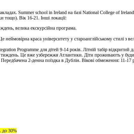
ладах. Summer school in Ireland на базі National College of Irel
 тощо). Вік 16-21. Інші локації:
 тиждень, велика екскурсійна програма.
. Це неймовірна краса університету у староанглійському стилі з 
ion Programme для дітей 9-14 років. Літній табір відкритий для 
 на тиждень. Це вже узбережжя Атлантики. Діти проживають у буд
. Передбачена 2-денна поїздка в Дублін. Вікові обмеження: 11-17 
А до 30%