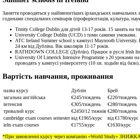
Заняття проводяться у найіменитіших ірландських навчальних зак
годинами спеціальних семінарів (профорієнтація, культура, науки
Trinity College Dublin для дітей 13-17 років. 15 занять на
University College Dublin (UCD) з тими самими умовами.
ATC Ireland Summer school у кампусі Maynooth University
24 км від Дубліна. Вік школярів 11-17 років.
RATHDOWN COLLEGE (Дублін). Працює в руслі Irish Integrat
University Of Limerick Intensive Programme з 20 уроками
проводять у кампусі університету (10 хв. ходьби від бази)
Вартість навчання, проживання
назва курсу
Дублін
Брей
загальна англійська
€245/тиждень
€220/тиждень
інтенсив
€305/тиждень
€280/тиждень
тривалий курс
€2450/12 тижнів
€280/тиждень
cambridge exam courses semester
від €1965/курс
від €1780/курс
ielts exam courses
€1755/курс
€1630/курс
*При замовленні курсу через компанію «World Study» ЗНИЖК