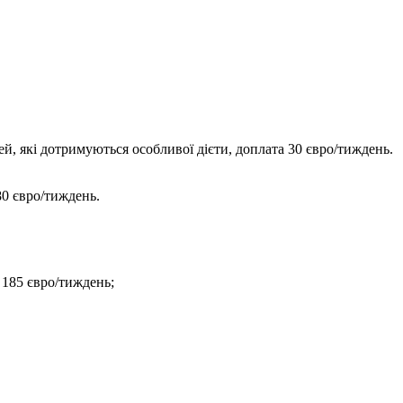
й, які дотримуються особливої дієти, доплата 30 євро/тиждень.
80 євро/тиждень.
д 185 євро/тиждень;