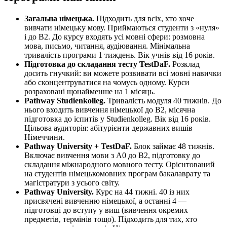
Загальна німецька.
Підходить для всіх, хто хоче
вивчати німецьку мову. Приймаються студенти з «нуля»
і до В2. До курсу входять усі мовні сфери: розмовна
мова, письмо, читання, аудіювання. Мінімальна
тривалість програми 1 тиждень. Вік учнів від 16 років.
Підготовка до складання тесту TestDaF.
Розклад
досить гнучкий: ви можете розвивати всі мовні навички
або сконцентруватися на чомусь одному. Курси
розраховані щонайменше на 1 місяць.
Pathway Studienkolleg.
Тривалість модуля 40 тижнів. До
нього входить вивчення німецької до В2, місячна
підготовка до іспитів у Studienkolleg. Вік від 16 років.
Цільова аудиторія: абітурієнти державних вишів
Німеччини.
Pathway University + TestDaF.
Блок займає 48 тижнів.
Включає вивчення мови з А0 до В2, підготовку до
складання міжнародного мовного тесту. Орієнтований
на студентів німецькомовних програм бакалаврату та
магістратури з усього світу.
Pathway University.
Курс на 44 тижні. 40 із них
присвячені вивченню німецької, а останні 4 —
підготовці до вступу у виш (вивчення окремих
предметів, термінів тощо). Підходить для тих, хто