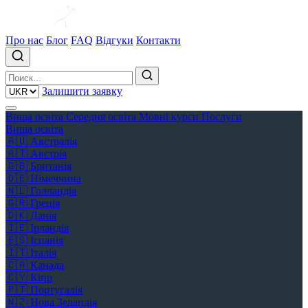
Про нас
Блог
FAQ
Відгуки
Контакти
Залишити заявку
Вища освіта
Середня освіта
Мовні курси
Послуги
Вища освіта
🇦🇺
Австралія
🇦🇹
Австрія
🇬🇧
Британія
🇩🇪
Німеччина
🇳🇱
Голландія
🇬🇷
Греція
🇩🇰
Данія
🇮🇪
Ірландія
🇪🇸
Іспанія
🇮🇹
Італія
🇨🇦
Канада
🇨🇾
Кіпр
🇵🇹
Португалія
🇳🇿
Нова Зеландія