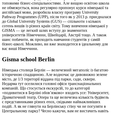
топовими бізнес-спеціальностями. Але вищою освітою школа
не обмежується, вона регулярно пропонує курси німецької та
англійської мови, розробила власну програму University
Pathway Programmes (UPP), після того як у 2013 р. приєдналася
до Global University Systems (GUS) — спільноти з кількох
сотень вишів із різних країн світу. Тому вивчення німецької у
GISMA — це легкий шлях вступу до знаменитих
університетів Німеччини, Швейцарії, Австрії тощо. А також
шанс побачити, як проходить навчання студентів у самій
бізнес-школі. Можливо, ви вже знаходитеся в ідеальному для
вас виші Німеччини.
Gisma school Berlin
Німецька столиця Берлін — величезний мегаполіс із багатою
історичною спадщиною. Але водночас це дивовижно зелене
місто, де 1/3 території віддана під парки, сади, сквери.
Недарма тут оселилися головні офіси транснаціональних
компаній. Що стосується екскурсій, то до категорії
«подивитися в Берліні обов’язково» входить усе: Університет,
Драматичний театр, Опера та ще величезна кількість будівель
є представниками різних епох, свідками найважливіших
подій. А як не глянути на Берлінську стіну чи не погуляти в
Центральному парку? Чесно кажучи, вам не вистачить навіть