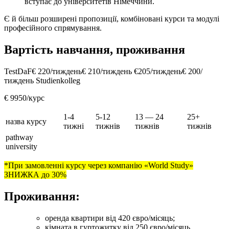
вступає до університетів Німеччини.
Є й більш розширені пропозиції, комбіновані курси та модулі
професійного спрямування.
Вартість навчання, проживання
TestDaF
€ 220/тиждень
€ 210/тиждень €205/тиждень€ 200/
тиждень Studienkolleg
€ 9950/курс
1-4
5-12
13 — 24
25+
назва курсу
тижні
тижнів
тижнів
тижнів
pathway
university
*При замовленні курсу через компанію «World Study»
ЗНИЖКА до 30%
Проживання:
оренда квартири від 420 євро/місяць;
кімната в гуртожитку від 250 євро/місяць