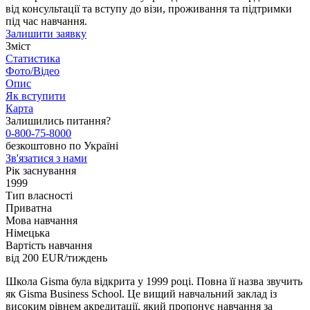
від консультації та вступу до візи, проживання та підтримки
під час навчання.
Залишити заявку
Зміст
Статистика
Фото/Відео
Опис
Як вступити
Карта
Залишились питання?
0-800-75-8000
безкоштовно по Україні
Зв'язатися з нами
Рік заснування
1999
Тип власності
Приватна
Мова навчання
Німецька
Вартість навчання
від 200
EUR/тиждень
Школа Gisma була відкрита у 1999 році. Повна її назва звучить
як Gisma Business School. Це вищий навчальний заклад із
високим рівнем акредитації, який пропонує навчання за