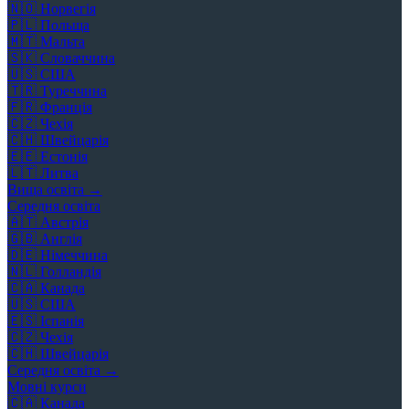
🇳🇴
Норвегія
🇵🇱
Польща
🇲🇹
Мальта
🇸🇰
Словаччина
🇺🇸
США
🇹🇷
Туреччина
🇫🇷
Франція
🇨🇿
Чехія
🇨🇭
Швейцарія
🇪🇪
Естонія
🇱🇹
Литва
Вища освіта →
Середня освіта
🇦🇹
Австрія
🇬🇧
Англія
🇩🇪
Німеччина
🇳🇱
Голландія
🇨🇦
Канада
🇺🇸
США
🇪🇸
Іспанія
🇨🇿
Чехія
🇨🇭
Швейцарія
Середня освіта →
Мовні курси
🇨🇦
Канада