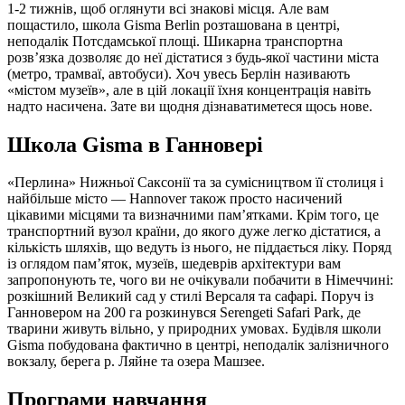
1-2 тижнів, щоб оглянути всі знакові місця. Але вам
пощастило, школа Gisma Berlin розташована в центрі,
неподалік Потсдамської площі. Шикарна транспортна
розв’язка дозволяє до неї дістатися з будь-якої частини міста
(метро, трамваї, автобуси). Хоч увесь Берлін називають
«містом музеїв», але в цій локації їхня концентрація навіть
надто насичена. Зате ви щодня дізнаватиметеся щось нове.
Школа Gisma в Ганновері
«Перлина» Нижньої Саксонії та за сумісництвом її столиця і
найбільше місто — Hannover також просто насичений
цікавими місцями та визначними пам’ятками. Крім того, це
транспортний вузол країни, до якого дуже легко дістатися, а
кількість шляхів, що ведуть із нього, не піддається ліку. Поряд
із оглядом пам’яток, музеїв, шедеврів архітектури вам
запропонують те, чого ви не очікували побачити в Німеччині:
розкішний Великий сад у стилі Версаля та сафарі. Поруч із
Ганновером на 200 га розкинувся Serengeti Safari Park, де
тварини живуть вільно, у природних умовах. Будівля школи
Gisma побудована фактично в центрі, неподалік залізничного
вокзалу, берега р. Ляйне та озера Машзее.
Програми навчання