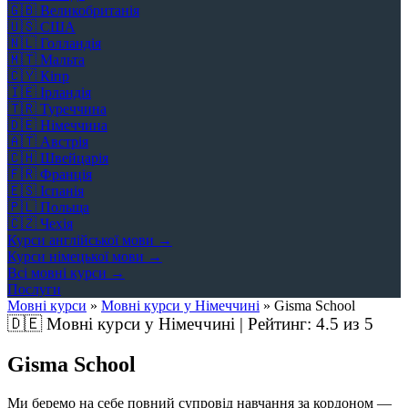
🇬🇧
Великобританія
🇺🇸
США
🇳🇱
Голландія
🇲🇹
Мальта
🇨🇾
Кіпр
🇮🇪
Ірландія
🇹🇷
Туреччина
🇩🇪
Німеччина
🇦🇹
Австрія
🇨🇭
Швейцарія
🇫🇷
Франція
🇪🇸
Іспанія
🇵🇱
Польща
🇨🇿
Чехія
Курси англійської мови →
Курси німецької мови →
Всі мовні курси →
Послуги
Мовні курси
»
Мовні курси у Німеччині
»
Gisma School
🇩🇪
Мовні курси у Німеччині | Рейтинг:
4.5
из 5
Gisma School
Ми беремо на себе повний супровід навчання за кордоном —