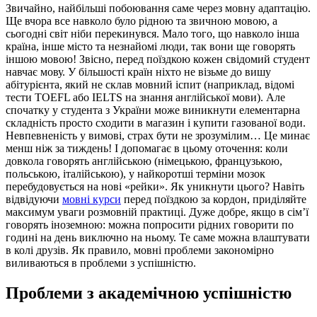
Звичайно, найбільші побоювання саме через мовну адаптацію.
Ще вчора все навколо було рідною та звичною мовою, а
сьогодні світ ніби перекинувся. Мало того, що навколо інша
країна, інше місто та незнайомі люди, так вони ще говорять
іншою мовою! Звісно, ​​перед поїздкою кожен свідомий студент
навчає мову. У більшості країн ніхто не візьме до вишу
абітурієнта, який не склав мовний іспит (наприклад, відомі
тести TOEFL або IELTS на знання англійської мови). Але
спочатку у студента з України може виникнути елементарна
складність просто сходити в магазин і купити газованої води.
Невпевненість у вимові, страх бути не зрозумілим… Це минає
менш ніж за тиждень! І допомагає в цьому оточення: коли
довкола говорять англійською (німецькою, французькою,
польською, італійською), у найкоротші терміни мозок
перебудовується на нові «рейки». Як уникнути цього? Навіть
відвідуючи
мовні курси
перед поїздкою за кордон, приділяйте
максимум уваги розмовній практиці. Дуже добре, якщо в сім’ї
говорять іноземною: можна попросити рідних говорити по
годині на день виключно на ньому. Те саме можна влаштувати
в колі друзів. Як правило, мовні проблеми закономірно
виливаються в проблеми з успішністю.
Проблеми з академічною успішністю