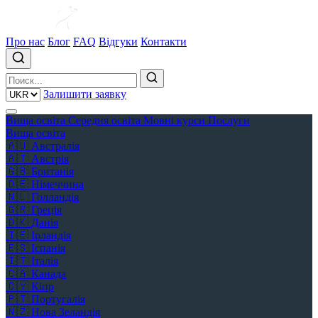
Про нас
Блог
FAQ
Відгуки
Контакти
Залишити заявку
Вища освіта
Середня освіта
Мовні курси
Послуги
Вища освіта
🇦🇺
Австралія
🇦🇹
Австрія
🇬🇧
Британія
🇩🇪
Німеччина
🇳🇱
Голландія
🇬🇷
Греція
🇩🇰
Данія
🇮🇪
Ірландія
🇪🇸
Іспанія
🇮🇹
Італія
🇨🇦
Канада
🇨🇾
Кіпр
🇵🇹
Португалія
🇳🇿
Нова Зеландія