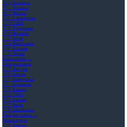
🇳🇴
Норвегія
🇵🇱
Польща
🇲🇹
Мальта
🇸🇰
Словаччина
🇺🇸
США
🇹🇷
Туреччина
🇫🇷
Франція
🇨🇿
Чехія
🇨🇭
Швейцарія
🇪🇪
Естонія
🇱🇹
Литва
Вища освіта →
Середня освіта
🇦🇹
Австрія
🇬🇧
Англія
🇩🇪
Німеччина
🇳🇱
Голландія
🇨🇦
Канада
🇺🇸
США
🇪🇸
Іспанія
🇨🇿
Чехія
🇨🇭
Швейцарія
Середня освіта →
Мовні курси
🇨🇦
Канада