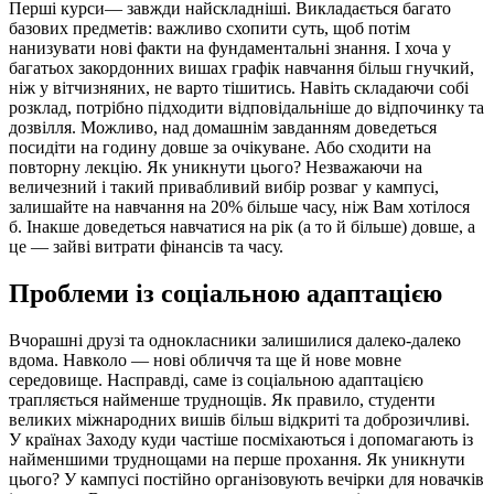
Перші курси— завжди найскладніші. Викладається багато
базових предметів: важливо схопити суть, щоб потім
нанизувати нові факти на фундаментальні знання. І хоча у
багатьох закордонних вишах графік навчання більш гнучкий,
ніж у вітчизняних, не варто тішитись. Навіть складаючи собі
розклад, потрібно підходити відповідальніше до відпочинку та
дозвілля. Можливо, над домашнім завданням доведеться
посидіти на годину довше за очікуване. Або сходити на
повторну лекцію. Як уникнути цього? Незважаючи на
величезний і такий привабливий вибір розваг у кампусі,
залишайте на навчання на 20% більше часу, ніж Вам хотілося
б. Інакше доведеться навчатися на рік (а то й більше) довше, а
це — зайві витрати фінансів та часу.
Проблеми із соціальною адаптацією
Вчорашні друзі та однокласники залишилися далеко-далеко
вдома. Навколо — нові обличчя та ще й нове мовне
середовище. Насправді, саме із соціальною адаптацією
трапляється найменше труднощів. Як правило, студенти
великих міжнародних вишів більш відкриті та доброзичливі.
У країнах Заходу куди частіше посміхаються і допомагають із
найменшими труднощами на перше прохання. Як уникнути
цього? У кампусі постійно організовують вечірки для новачків