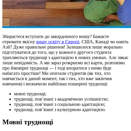
Збираєтеся вступати до закордонного вишу? Бажаєте
отримати якісну
вищу освіту в Європі
, США, Канаді чи навіть
Азії? Дуже правильне рішення! Залишилося лише морально
підготуватися до того, що у кожного другого студента
трапляються труднощі з адаптацією в нових умовах. Але лякає
лише невідомість. А ми зараз розкриємо всі карти, розповімо
про ймовірні труднощі — і тоді впоратися з ними буде
набагато простіше!
Ми опитали студентів (як тих, хто
навчається в даний момент, так і тих, хто вже закінчив
навчання) і визначили найбільш поширені труднощі:
мовні труднощі;
труднощі, пов’язані з академічною успішністю;
труднощі, пов’язані з соціальною адаптацією;
труднощі, пов’язані з культурною адаптацією.
Мовні труднощі