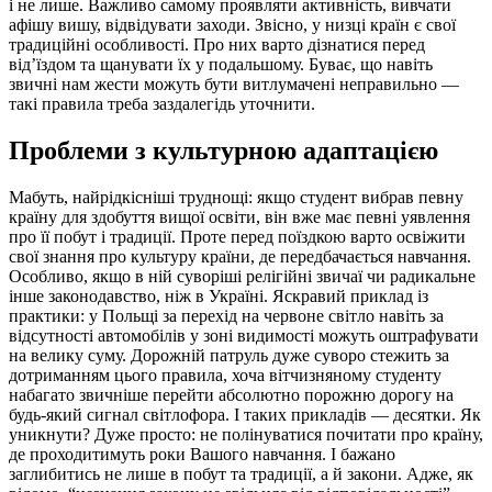
і не лише. Важливо самому проявляти активність, вивчати
афішу вишу, відвідувати заходи. Звісно, ​​у низці країн є свої
традиційні особливості. Про них варто дізнатися перед
від’їздом та щанувати їх у подальшому. Буває, що навіть
звичні нам жести можуть бути витлумачені неправильно —
такі правила треба заздалегідь уточнити.
Проблеми з культурною адаптацією
Мабуть, найрідкісніші труднощі: якщо студент вибрав певну
країну для здобуття вищої освіти, він вже має певні уявлення
про її побут і традиції. Проте перед поїздкою варто освіжити
свої знання про культуру країни, де передбачається навчання.
Особливо, якщо в ній суворіші релігійні звичаї чи радикальне
інше законодавство, ніж в Україні. Яскравий приклад із
практики: у Польщі за перехід на червоне світло навіть за
відсутності автомобілів у зоні видимості можуть оштрафувати
на велику суму. Дорожній патруль дуже суворо стежить за
дотриманням цього правила, хоча вітчизняному студенту
набагато звичніше перейти абсолютно порожню дорогу на
будь-який сигнал світлофора. І таких прикладів — десятки. Як
уникнути? Дуже просто: не полінуватися почитати про країну,
де проходитимуть роки Вашого навчання. І бажано
заглибитись не лише в побут та традиції, а й закони. Адже, як