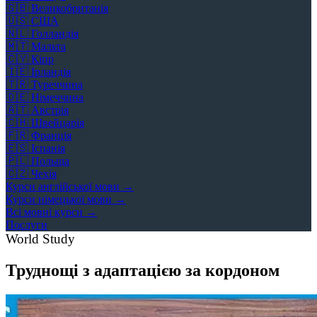
🇬🇧
Великобританія
🇺🇸
США
🇳🇱
Голландія
🇲🇹
Мальта
🇨🇾
Кіпр
🇮🇪
Ірландія
🇹🇷
Туреччина
🇩🇪
Німеччина
🇦🇹
Австрія
🇨🇭
Швейцарія
🇫🇷
Франція
🇪🇸
Іспанія
🇵🇱
Польща
🇨🇿
Чехія
Курси англійської мови →
Курси німецької мови →
Всі мовні курси →
Послуги
World Study
Труднощі з адаптацією за кордоном