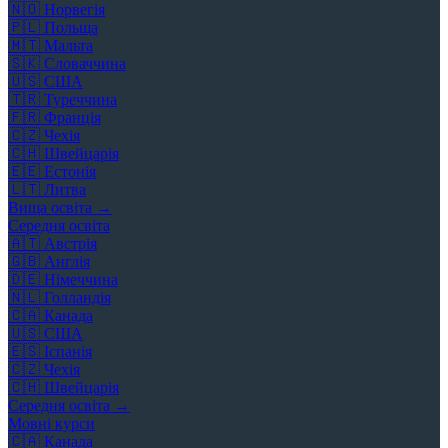
🇳🇴
Норвегія
🇵🇱
Польща
🇲🇹
Мальта
🇸🇰
Словаччина
🇺🇸
США
🇹🇷
Туреччина
🇫🇷
Франція
🇨🇿
Чехія
🇨🇭
Швейцарія
🇪🇪
Естонія
🇱🇹
Литва
Вища освіта →
Середня освіта
🇦🇹
Австрія
🇬🇧
Англія
🇩🇪
Німеччина
🇳🇱
Голландія
🇨🇦
Канада
🇺🇸
США
🇪🇸
Іспанія
🇨🇿
Чехія
🇨🇭
Швейцарія
Середня освіта →
Мовні курси
🇨🇦
Канада