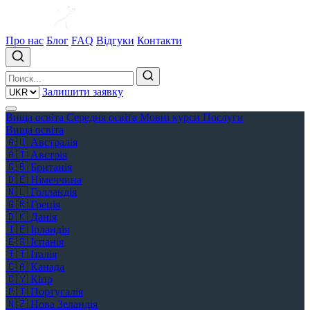
Про нас
Блог
FAQ
Відгуки
Контакти
Залишити заявку
Вища освіта
Середня освіта
Мовні курси
Послуги
Вища освіта
🇦🇺
Австралія
🇦🇹
Австрія
🇬🇧
Британія
🇩🇪
Німеччина
🇳🇱
Голландія
🇬🇷
Греція
🇩🇰
Данія
🇮🇪
Ірландія
🇪🇸
Іспанія
🇮🇹
Італія
🇨🇦
Канада
🇨🇾
Кіпр
🇵🇹
Португалія
🇳🇿
Нова Зеландія