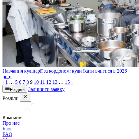
Навчання кулінарії за кордоном: куди їхати вчитися в 2026
році
‹
1
…
5
6
7
8
9
10
11
12
13
…
15
›
Залишити заявку
Розділи
Розділи
Компанія
Про нас
Блог
FAQ