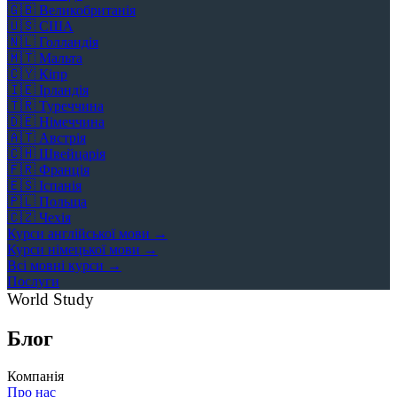
🇬🇧
Великобританія
🇺🇸
США
🇳🇱
Голландія
🇲🇹
Мальта
🇨🇾
Кіпр
🇮🇪
Ірландія
🇹🇷
Туреччина
🇩🇪
Німеччина
🇦🇹
Австрія
🇨🇭
Швейцарія
🇫🇷
Франція
🇪🇸
Іспанія
🇵🇱
Польща
🇨🇿
Чехія
Курси англійської мови →
Курси німецької мови →
Всі мовні курси →
Послуги
World Study
Блог
Компанія
Про нас