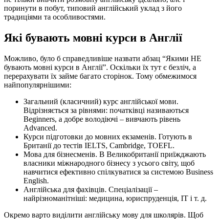
поринути в побут, типовий англійський уклад з його
традиціями та особливостями.
Які бувають мовні курси в Англії
Можливо, було б справедливіше назвати абзац “Якими НЕ
бувають мовні курси в Англії”. Оскільки їх тут є безліч, а
перерахувати їх займе багато сторінок. Тому обмежимося
найпопулярнішими:
Загальний (класичний) курс англійської мови.
Відрізняється за рівнями: початківці називаються
Beginners, а добре володіючі – вивчають рівень
Advanced.
Курси підготовки до мовних екзаменів. Готують в
Британії до тестів IELTS, Cambridge, TOEFL.
Мова для бізнесменів. В Великобританії приїжджають
власники міжнародного бізнесу з усього світу, щоб
навчитися ефективно спілкуватися за системою Business
English.
Англійська для фахівців. Спеціалізації –
найрізноманітніші: медицина, юриспруденція, IT і т. д.
Окремо варто виділити англійську мову для школярів. Щоб