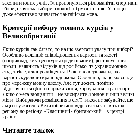
захопити юних учнів, їм пропонуються різноманітні спортивні
збори, скаутські табори, екологічні рухи та інше. У процесі
дуже ефективно вивчається англійська мова.
Критерії вибору мовних курсів у
Великобританії
Якщо курсів так багато, то на що звертати увагу при виборі?
Особливо важливі: співвідношення вартості та якості
(наприклад, ким цей курс акредитований), розташування
школи, наявність відгуків від російсько- та україномовних
студентів, умови розміщення. Важливо відзначити, що
вартість курсів по країні однакова. Особливо, якщо мова йде
про мережеву мовну школу. Але тут досить помітно
відрізняються ціни на проживання, харчування і транспорт.
Якщо є мета заощадити – не вибирайте Лондон й інші великі
міста. Вибираючи розміщення в сім’ї, також не забувайте, що
акцент у жителів Великобританії відрізняється навіть від
регіону до регіону. «Класичний» британський – в центрі
країни.
Читайте також