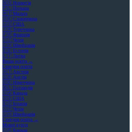
🇳🇴
Норвегія
🇵🇱
Польща
🇲🇹
Мальта
🇸🇰
Словаччина
🇺🇸
США
🇹🇷
Туреччина
🇫🇷
Франція
🇨🇿
Чехія
🇨🇭
Швейцарія
🇪🇪
Естонія
🇱🇹
Литва
Вища освіта →
Середня освіта
🇦🇹
Австрія
🇬🇧
Англія
🇩🇪
Німеччина
🇳🇱
Голландія
🇨🇦
Канада
🇺🇸
США
🇪🇸
Іспанія
🇨🇿
Чехія
🇨🇭
Швейцарія
Середня освіта →
Мовні курси
🇨🇦
Канада