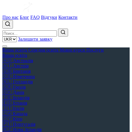
Про нас
Блог
FAQ
Відгуки
Контакти
Залишити заявку
Вища освіта
Середня освіта
Мовні курси
Послуги
Вища освіта
🇦🇺
Австралія
🇦🇹
Австрія
🇬🇧
Британія
🇩🇪
Німеччина
🇳🇱
Голландія
🇬🇷
Греція
🇩🇰
Данія
🇮🇪
Ірландія
🇪🇸
Іспанія
🇮🇹
Італія
🇨🇦
Канада
🇨🇾
Кіпр
🇵🇹
Португалія
🇳🇿
Нова Зеландія