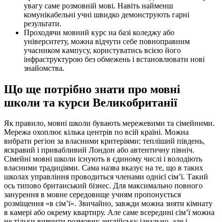
увагу саме розмовній мові. Навіть найменш
комунікабельні учні швидко демонструють гарні
результати.
Проходячи мовний курс на базі коледжу або
університету, можна відчути себе повноправним
учасником кампусу, користуватись всією його
інфраструктурою без обмежень і встановлювати нові
знайомства.
Що ще потрібно знати про мовні
школи та курси Великобританії
Як правило, мовні школи бувають мережевими та сімейними.
Мережа охоплює кілька центрів по всій країні. Можна
вибрати регіон за власними критеріями: тепліший південь,
яскравий і привабливий Лондон або автентичну північ.
Сімейні мовні школи існують в єдиному числі і володіють
власними традиціями. Сама назва вказує на те, що в таких
школах управління проводиться членами однієї сім’ї. Такий
ось типово британський бізнес. Для максимально повного
занурення в мовне середовище учням пропонується
розміщення «в сім’ї». Звичайно, завжди можна зняти кімнату
в камері або окрему квартиру. Але саме всередині сім’ї можна
не тільки вивчити розмовну англійську ідеально, але і