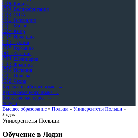
🇨🇦
Канада
🇬🇧
Великобритания
🇺🇸
США
🇳🇱
Голландия
🇲🇹
Мальта
🇨🇾
Кипр
🇮🇪
Ирландия
🇹🇷
Турция
🇩🇪
Германия
🇦🇹
Австрия
🇨🇭
Швейцария
🇫🇷
Франция
🇪🇸
Испания
🇵🇱
Польша
🇨🇿
Чехия
Курсы английского языка →
Курсы немецкого языка →
Все языковые курсы →
Услуги
Высшее образование
»
Польша
»
Университеты Польши
»
Лодзь
Университеты Польши
Обучение в Лодзи