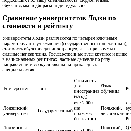
подходящих под вашу специальность, бюджет и язык
обучения, мы подбираем индивидуально.
Сравнение университетов Лодзи по
стоимости и рейтингу
Университеты Лодзи различаются по четырём ключевым
параметрам: тип учреждения (государственный или частный),
стоимость обучения для иностранцев, язык программы и
сильные направления. Государственные вузы крупнее и выше
в национальных рейтингах, частные дешевле по ряду
направлений и сфокусированы на прикладных
специальностях.
Стоимость
для
Язык
Университет
Тип
Ре
иностранцев
обучения
(€/год)
от ~2 000
кл
Лодзинский
(на
Польский,
ву
Государственный
университет
польском —
английский
по
бесплатно)
Pe
Лодзинская
Польский,
QS
Государственная
от ~1 300