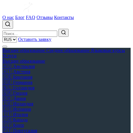
О нас
Блог
FAQ
Отзывы
Контакты
Оставить заявку
Высшее образование
Среднее образование
Языковые курсы
Услуги
Высшее образование
🇦🇺
Австралия
🇦🇹
Австрия
🇬🇧
Британия
🇩🇪
Германия
🇳🇱
Голландия
🇬🇷
Греция
🇩🇰
Дания
🇮🇪
Ирландия
🇪🇸
Испания
🇮🇹
Италия
🇨🇦
Канада
🇨🇾
Кипр
🇵🇹
Португалия