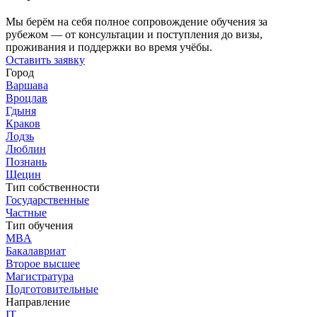
Мы берём на себя полное сопровождение обучения за
рубежом — от консультации и поступления до визы,
проживания и поддержки во время учёбы.
Оставить заявку
Город
Варшава
Вроцлав
Гдыня
Краков
Лодзь
Люблин
Познань
Щецин
Тип собственности
Государственные
Частные
Тип обучения
MBA
Бакалавриат
Второе высшее
Магистратура
Подготовительные
Направление
IT