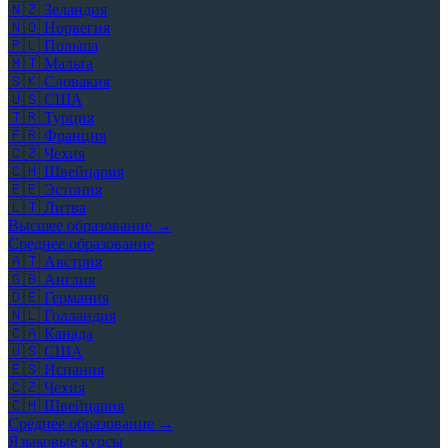
🇳🇿
Зеландия
🇳🇴
Норвегия
🇵🇱
Польша
🇲🇹
Мальта
🇸🇰
Словакия
🇺🇸
США
🇹🇷
Турция
🇫🇷
Франция
🇨🇿
Чехия
🇨🇭
Швейцария
🇪🇪
Эстония
🇱🇹
Литва
Высшее образование →
Среднее образование
🇦🇹
Австрия
🇬🇧
Англия
🇩🇪
Германия
🇳🇱
Голландия
🇨🇦
Канада
🇺🇸
США
🇪🇸
Испания
🇨🇿
Чехия
🇨🇭
Швейцария
Среднее образование →
Языковые курсы