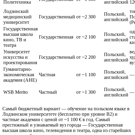
Политехника
английский
12
Лодзинский
то
Польский,
медицинский
Государственный
от ~2 300
П
английский
университет
(P
Государственная
од
высшая школа
Польский,
Государственная
от ~2 100
ст
кино, ТВ и
английский
ки
театра
Университет
ве
Польский,
искусства и
Государственный
от ~2 200
ху
английский
проектирования
ву
Гуманитарно-
Польский,
экономическая
Частная
от ~1 100
—
английский
академия (AHE)
Польский,
WSB Merito
Частный
от ~1 300
—
английский
Самый бюджетный вариант — обучение на польском языке в
Лодзинском университете (бесплатно при уровне B2) и
частные академии с ценой от ~1 100 € в год. Самый
престижный и узнаваемый вуз города — Государственная
высшая школа кино, телевидения и театра, одна из старейших