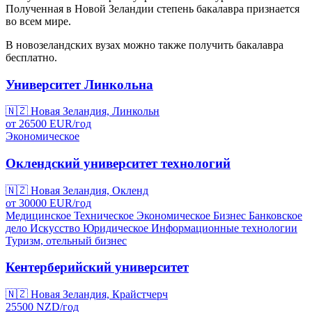
Полученная в Новой Зеландии степень бакалавра признается
во всем мире.
В новозеландских вузах можно также получить бакалавра
бесплатно.
Университет Линкольна
🇳🇿
Новая Зеландия, Линкольн
от
26500
EUR/
год
Экономическое
Оклендский университет технологий
🇳🇿
Новая Зеландия, Окленд
от
30000
EUR/
год
Медицинское
Техническое
Экономическое
Бизнес
Банковское
дело
Искусство
Юридическое
Информационные технологии
Туризм, отельный бизнес
Кентерберийский университет
🇳🇿
Новая Зеландия, Крайстчерч
25500
NZD/
год