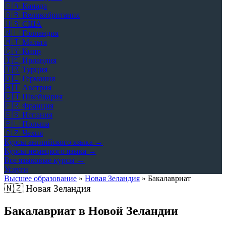
🇨🇦
Канада
🇬🇧
Великобритания
🇺🇸
США
🇳🇱
Голландия
🇲🇹
Мальта
🇨🇾
Кипр
🇮🇪
Ирландия
🇹🇷
Турция
🇩🇪
Германия
🇦🇹
Австрия
🇨🇭
Швейцария
🇫🇷
Франция
🇪🇸
Испания
🇵🇱
Польша
🇨🇿
Чехия
Курсы английского языка →
Курсы немецкого языка →
Все языковые курсы →
Услуги
Высшее образование
»
Новая Зеландия
»
Бакалавриат
🇳🇿
Новая Зеландия
Бакалавриат в Новой Зеландии