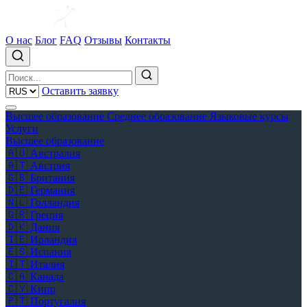
О нас
Блог
FAQ
Отзывы
Контакты
Оставить заявку
Высшее образование
Среднее образование
Языковые курсы
Услуги
Высшее образование
🇦🇺
Австралия
🇦🇹
Австрия
🇬🇧
Британия
🇩🇪
Германия
🇳🇱
Голландия
🇬🇷
Греция
🇩🇰
Дания
🇮🇪
Ирландия
🇪🇸
Испания
🇮🇹
Италия
🇨🇦
Канада
🇨🇾
Кипр
🇵🇹
Португалия