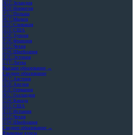
🇳🇿
Зеландия
🇳🇴
Норвегия
🇵🇱
Польша
🇲🇹
Мальта
🇸🇰
Словакия
🇺🇸
США
🇹🇷
Турция
🇫🇷
Франция
🇨🇿
Чехия
🇨🇭
Швейцария
🇪🇪
Эстония
🇱🇹
Литва
Высшее образование →
Среднее образование
🇦🇹
Австрия
🇬🇧
Англия
🇩🇪
Германия
🇳🇱
Голландия
🇨🇦
Канада
🇺🇸
США
🇪🇸
Испания
🇨🇿
Чехия
🇨🇭
Швейцария
Среднее образование →
Языковые курсы