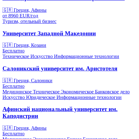
🇬🇷
Греция, Афины
от
8960
EUR/
год
Туризм, отельный бизнес
Университет Западной Македонии
🇬🇷
Греция, Козани
Бесплатно
Техническое
Искусство
Информационные технологии
Салоникский университет им. Аристотеля
🇬🇷
Греция, Салоники
Бесплатно
Медицинское
Техническое
Экономическое
Банковское дело
Искусство
Юридическое
Информационные технологии
Афинский национальный университет им.
Каподистрии
🇬🇷
Греция, Афины
Бесплатно