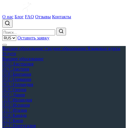
О нас
Блог
FAQ
Отзывы
Контакты
Оставить заявку
Высшее образование
Среднее образование
Языковые курсы
Услуги
Высшее образование
🇦🇺
Австралия
🇦🇹
Австрия
🇬🇧
Британия
🇩🇪
Германия
🇳🇱
Голландия
🇬🇷
Греция
🇩🇰
Дания
🇮🇪
Ирландия
🇪🇸
Испания
🇮🇹
Италия
🇨🇦
Канада
🇨🇾
Кипр
🇵🇹
Португалия