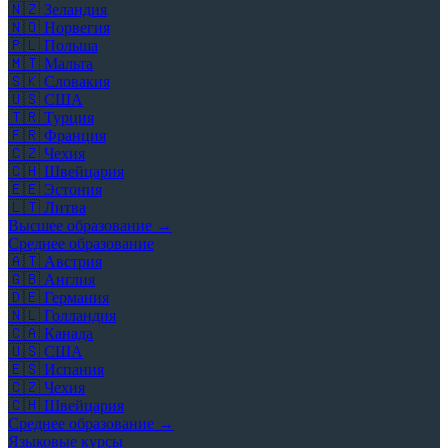
🇳🇿
Зеландия
🇳🇴
Норвегия
🇵🇱
Польша
🇲🇹
Мальта
🇸🇰
Словакия
🇺🇸
США
🇹🇷
Турция
🇫🇷
Франция
🇨🇿
Чехия
🇨🇭
Швейцария
🇪🇪
Эстония
🇱🇹
Литва
Высшее образование →
Среднее образование
🇦🇹
Австрия
🇬🇧
Англия
🇩🇪
Германия
🇳🇱
Голландия
🇨🇦
Канада
🇺🇸
США
🇪🇸
Испания
🇨🇿
Чехия
🇨🇭
Швейцария
Среднее образование →
Языковые курсы