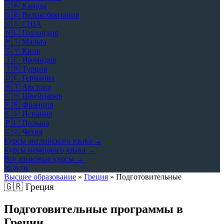
🇨🇦
Канада
🇬🇧
Великобритания
🇺🇸
США
🇳🇱
Голландия
🇲🇹
Мальта
🇨🇾
Кипр
🇮🇪
Ирландия
🇹🇷
Турция
🇩🇪
Германия
🇦🇹
Австрия
🇨🇭
Швейцария
🇫🇷
Франция
🇪🇸
Испания
🇵🇱
Польша
🇨🇿
Чехия
Курсы английского языка →
Курсы немецкого языка →
Все языковые курсы →
Услуги
Высшее образование
»
Греция
»
Подготовительные
🇬🇷
Греция
Подготовительные программы в
Греции