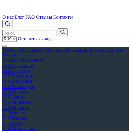
О нас
Блог
FAQ
Отзывы
Контакты
Оставить заявку
Высшее образование
Среднее образование
Языковые курсы
Услуги
Высшее образование
🇦🇺
Австралия
🇦🇹
Австрия
🇬🇧
Британия
🇩🇪
Германия
🇳🇱
Голландия
🇬🇷
Греция
🇩🇰
Дания
🇮🇪
Ирландия
🇪🇸
Испания
🇮🇹
Италия
🇨🇦
Канада
🇨🇾
Кипр
🇵🇹
Португалия