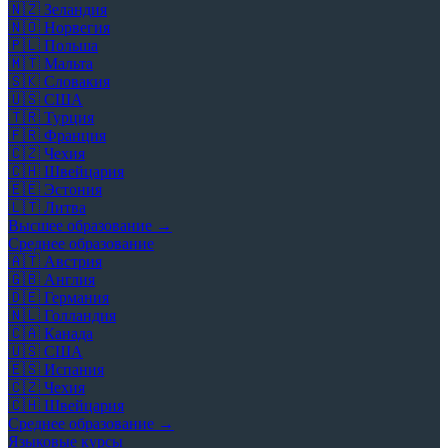
🇳🇿
Зеландия
🇳🇴
Норвегия
🇵🇱
Польша
🇲🇹
Мальта
🇸🇰
Словакия
🇺🇸
США
🇹🇷
Турция
🇫🇷
Франция
🇨🇿
Чехия
🇨🇭
Швейцария
🇪🇪
Эстония
🇱🇹
Литва
Высшее образование →
Среднее образование
🇦🇹
Австрия
🇬🇧
Англия
🇩🇪
Германия
🇳🇱
Голландия
🇨🇦
Канада
🇺🇸
США
🇪🇸
Испания
🇨🇿
Чехия
🇨🇭
Швейцария
Среднее образование →
Языковые курсы