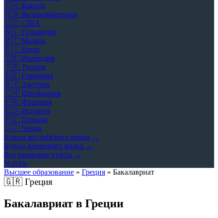
🇨🇦
Канада
🇬🇧
Великобритания
🇺🇸
США
🇳🇱
Голландия
🇲🇹
Мальта
🇨🇾
Кипр
🇮🇪
Ирландия
🇹🇷
Турция
🇩🇪
Германия
🇦🇹
Австрия
🇨🇭
Швейцария
🇫🇷
Франция
🇪🇸
Испания
🇵🇱
Польша
🇨🇿
Чехия
Курсы английского языка →
Курсы немецкого языка →
Все языковые курсы →
Услуги
Высшее образование
»
Греция
»
Бакалавриат
🇬🇷
Греция
Бакалавриат в Греции