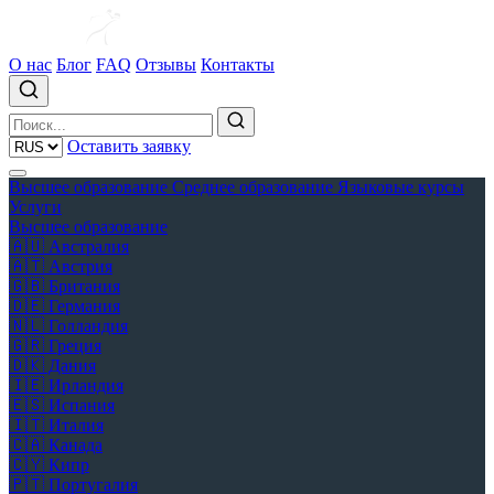
О нас
Блог
FAQ
Отзывы
Контакты
Оставить заявку
Высшее образование
Среднее образование
Языковые курсы
Услуги
Высшее образование
🇦🇺
Австралия
🇦🇹
Австрия
🇬🇧
Британия
🇩🇪
Германия
🇳🇱
Голландия
🇬🇷
Греция
🇩🇰
Дания
🇮🇪
Ирландия
🇪🇸
Испания
🇮🇹
Италия
🇨🇦
Канада
🇨🇾
Кипр
🇵🇹
Португалия