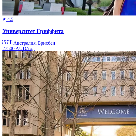
4.5
Университет Гриффита
🇦🇺
Австралия, Брисбен
27500
AUD/
год