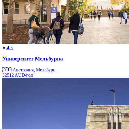
4.5
Университет Мельбурна
🇦🇺
Австралия, Мельбурн
32512
AUD/
год