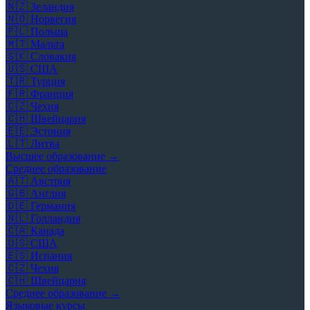
🇳🇿
Зеландия
🇳🇴
Норвегия
🇵🇱
Польша
🇲🇹
Мальта
🇸🇰
Словакия
🇺🇸
США
🇹🇷
Турция
🇫🇷
Франция
🇨🇿
Чехия
🇨🇭
Швейцария
🇪🇪
Эстония
🇱🇹
Литва
Высшее образование →
Среднее образование
🇦🇹
Австрия
🇬🇧
Англия
🇩🇪
Германия
🇳🇱
Голландия
🇨🇦
Канада
🇺🇸
США
🇪🇸
Испания
🇨🇿
Чехия
🇨🇭
Швейцария
Среднее образование →
Языковые курсы