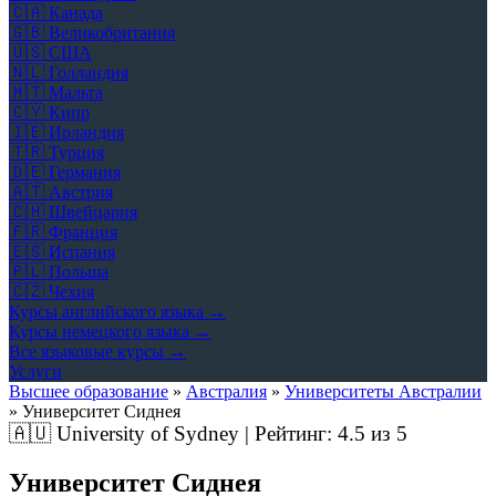
🇨🇦
Канада
🇬🇧
Великобритания
🇺🇸
США
🇳🇱
Голландия
🇲🇹
Мальта
🇨🇾
Кипр
🇮🇪
Ирландия
🇹🇷
Турция
🇩🇪
Германия
🇦🇹
Австрия
🇨🇭
Швейцария
🇫🇷
Франция
🇪🇸
Испания
🇵🇱
Польша
🇨🇿
Чехия
Курсы английского языка →
Курсы немецкого языка →
Все языковые курсы →
Услуги
Высшее образование
»
Австралия
»
Университеты Австралии
»
Университет Сиднея
🇦🇺
University of Sydney | Рейтинг:
4.5
из 5
Университет Сиднея