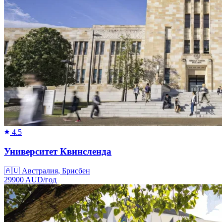
4.5
Университет Квинсленда
🇦🇺
Австралия, Брисбен
29900
AUD/
год