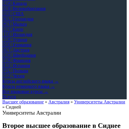
🇨🇦
Канада
🇬🇧
Великобритания
🇺🇸
США
🇳🇱
Голландия
🇲🇹
Мальта
🇨🇾
Кипр
🇮🇪
Ирландия
🇹🇷
Турция
🇩🇪
Германия
🇦🇹
Австрия
🇨🇭
Швейцария
🇫🇷
Франция
🇪🇸
Испания
🇵🇱
Польша
🇨🇿
Чехия
Курсы английского языка →
Курсы немецкого языка →
Все языковые курсы →
Услуги
Высшее образование
»
Австралия
»
Университеты Австралии
»
Сидней
Университеты Австралии
Второе высшее образование в Сиднее