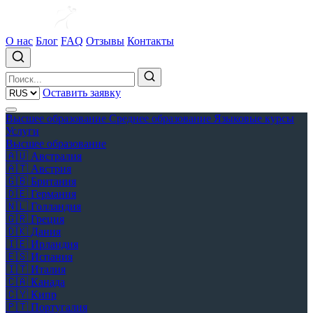
О нас
Блог
FAQ
Отзывы
Контакты
Оставить заявку
Высшее образование
Среднее образование
Языковые курсы
Услуги
Высшее образование
🇦🇺
Австралия
🇦🇹
Австрия
🇬🇧
Британия
🇩🇪
Германия
🇳🇱
Голландия
🇬🇷
Греция
🇩🇰
Дания
🇮🇪
Ирландия
🇪🇸
Испания
🇮🇹
Италия
🇨🇦
Канада
🇨🇾
Кипр
🇵🇹
Португалия