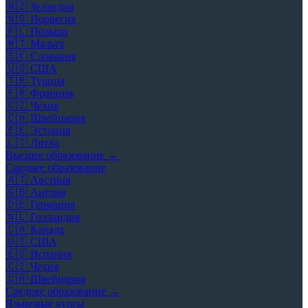
🇳🇿
Зеландия
🇳🇴
Норвегия
🇵🇱
Польша
🇲🇹
Мальта
🇸🇰
Словакия
🇺🇸
США
🇹🇷
Турция
🇫🇷
Франция
🇨🇿
Чехия
🇨🇭
Швейцария
🇪🇪
Эстония
🇱🇹
Литва
Высшее образование →
Среднее образование
🇦🇹
Австрия
🇬🇧
Англия
🇩🇪
Германия
🇳🇱
Голландия
🇨🇦
Канада
🇺🇸
США
🇪🇸
Испания
🇨🇿
Чехия
🇨🇭
Швейцария
Среднее образование →
Языковые курсы