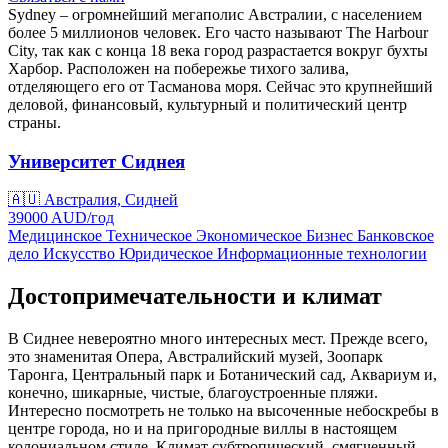
Sydney – огромнейший мегаполис Австралии, с населением
более 5 миллионов человек. Его часто называют The Harbour
City, так как с конца 18 века город разрастается вокруг бухты
Харбор. Расположен на побережье тихого залива,
отделяющего его от Тасманова моря. Сейчас это крупнейший
деловой, финансовый, культурный и политический центр
страны.
Университет Сиднея
🇦🇺
Австралия, Сидней
39000
AUD/
год
Медицинское
Техническое
Экономическое
Бизнес
Банковское
дело
Искусство
Юридическое
Информационные технологии
Достопримечательности и климат
В Сиднее невероятно много интересных мест. Прежде всего,
это знаменитая Опера, Австралийский музей, Зоопарк
Таронга, Центральный парк и Ботанический сад, Аквариум и,
конечно, шикарные, чистые, благоустроенные пляжи.
Интересно посмотреть не только на высоченные небоскребы в
центре города, но и на пригородные виллы в настоящем
колониальном стиле. Климат субтропический, смягченный