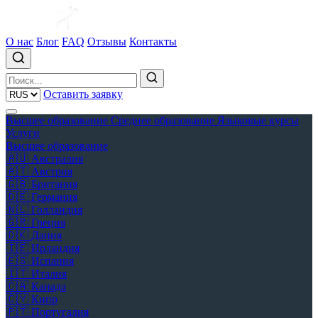
О нас
Блог
FAQ
Отзывы
Контакты
Оставить заявку
Высшее образование
Среднее образование
Языковые курсы
Услуги
Высшее образование
🇦🇺
Австралия
🇦🇹
Австрия
🇬🇧
Британия
🇩🇪
Германия
🇳🇱
Голландия
🇬🇷
Греция
🇩🇰
Дания
🇮🇪
Ирландия
🇪🇸
Испания
🇮🇹
Италия
🇨🇦
Канада
🇨🇾
Кипр
🇵🇹
Португалия