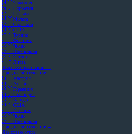
🇳🇿
Зеландия
🇳🇴
Норвегия
🇵🇱
Польша
🇲🇹
Мальта
🇸🇰
Словакия
🇺🇸
США
🇹🇷
Турция
🇫🇷
Франция
🇨🇿
Чехия
🇨🇭
Швейцария
🇪🇪
Эстония
🇱🇹
Литва
Высшее образование →
Среднее образование
🇦🇹
Австрия
🇬🇧
Англия
🇩🇪
Германия
🇳🇱
Голландия
🇨🇦
Канада
🇺🇸
США
🇪🇸
Испания
🇨🇿
Чехия
🇨🇭
Швейцария
Среднее образование →
Языковые курсы