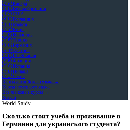
🇨🇦
Канада
🇬🇧
Великобритания
🇺🇸
США
🇳🇱
Голландия
🇲🇹
Мальта
🇨🇾
Кипр
🇮🇪
Ирландия
🇹🇷
Турция
🇩🇪
Германия
🇦🇹
Австрия
🇨🇭
Швейцария
🇫🇷
Франция
🇪🇸
Испания
🇵🇱
Польша
🇨🇿
Чехия
Курсы английского языка →
Курсы немецкого языка →
Все языковые курсы →
Услуги
World Study
Сколько стоит учеба и проживание в
Германии для украинского студента?