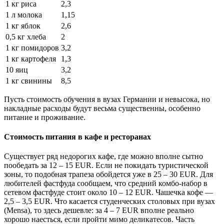
1 кг риса
2,3
1 л молока
1,15
1 кг яблок
2,6
0,5 кг хлеба
2
1 кг помидоров
3,2
1 кг картофеля
1,3
10 яиц
3,2
1 кг свинины
8,5
Пусть стоимость обучения в вузах Германии и невысока, но
накладные расходы будут весьма существенны, особенно
питание и проживание.
Стоимость питания в кафе и ресторанах
Существует ряд недорогих кафе, где можно вполне сытно
пообедать за 12 – 15 EUR. Если не покидать туристической
зоны, то подобная трапеза обойдется уже в 25 – 30 EUR. Для
любителей фастфуда сообщаем, что средний комбо-набор в
сетевом фастфуде стоит около 10 – 12 EUR. Чашечка кофе —
2,5 – 3,5 EUR. Что касается студенческих столовых при вузах
(Mensa), то здесь дешевле: за 4 – 7 EUR вполне реально
хорошо наесться, если пройти мимо деликатесов. Часть